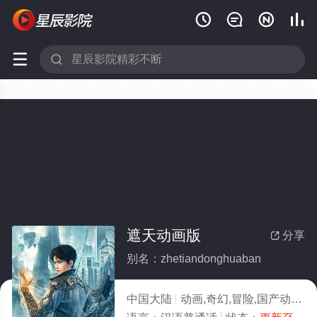






遮天动画版
分享

别名：zhetiandonghuaban
中国大陆
动画,奇幻,冒险,国产动漫
2