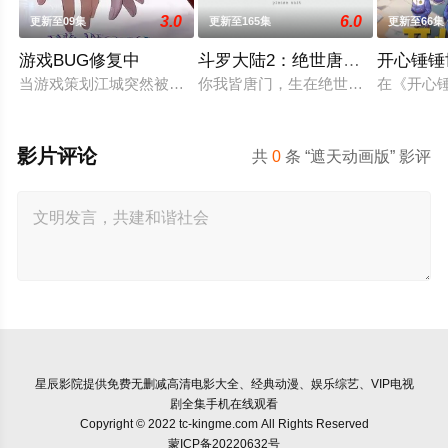
3.0
6.0
更新至09集
更新至165集
更新至66集
游戏BUG修复中
斗罗大陆2：绝世唐门2023
开心锤锤
当游戏策划江城突然被拉进自己精心打造的数字世界时，他原本
你我皆唐门，生在绝世中——腾讯视
在《开心
影片评论
共
0
条 “遮天动画版” 影评
星辰影院
提供免费无删减高清电影大全、经典动漫、娱乐综艺、VIP电视
剧全集手机在线观看
Copyright © 2022 tc-kingme.com All Rights Reserved
蒙ICP备20220632号