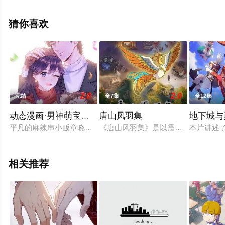
可移步至豆瓣动漫、电视猫或剧情网等平台了解。
猜你喜欢
2.0
2.0
完结
全7集
全12集
动态漫画·男神萌宝一锅端 第2季
唐山凤羽集
地下城与
平凡的麻辣串小贩章晓，在一次意外中被慕家小千金慕娅认作妈
《唐山凤羽集》是以震后50年间唐山
本片讲述
相关推荐