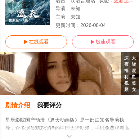
语言：
汉语普通话
状态：
更新至174集
导演：
未知
主演：
未知
更新至174集
更新时间：
2026-08-04
在线观看
极速观看


剧情介绍
我要评分
星辰影院国产动漫《遮天动画版》是一部由知名导演执
导，众多演员精彩演绎的中国大陆动漫，手机免费观看高
清未删减完整版动漫全集就上星辰电影网，更多相关信息
