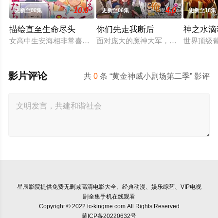
10.0
4.0
更新至06集
更新至06集
更新至18集
描绘直至生命尽头
你们先走我断后
神之水滴
女高中生安海相非常喜欢看漫画，尤其是 ☆野0 的《机器太与
面对庞大的魔神大军，为了回避全灭
世界顶级
影片评论
共
0
条 “黄金神威小剧场第二季” 影评
星辰影院
提供免费无删减高清电影大全、经典动漫、娱乐综艺、VIP电视
剧全集手机在线观看
Copyright © 2022 tc-kingme.com All Rights Reserved
蒙ICP备20220632号