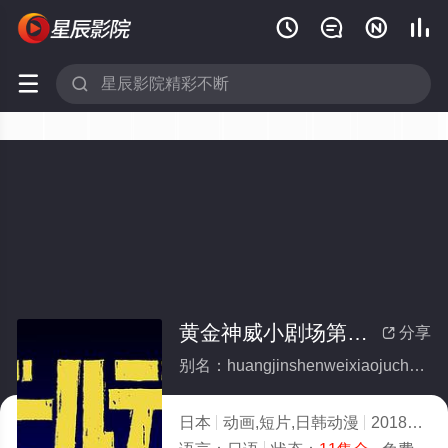






黄金神威小剧场第二季(全集)
分享

别名：huangjinshenweixiaojuchangdierji
日本
动画,短片,日韩动漫
2018
8.0