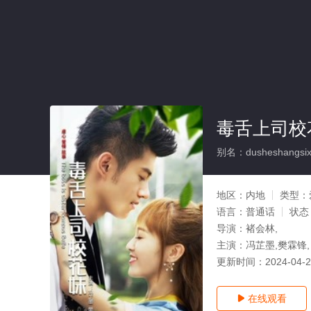
毒舌上司校
别名：dusheshangsix
地区：
内地
类型：
语言：
普通话
状态
导演：
褚会林,
主演：
冯芷墨,樊霖锋,
更新时间：
2024-04-
在线观看
