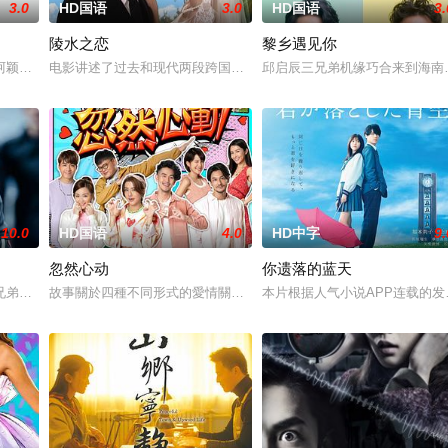
3.0
HD国语
3.0
HD国语
3.
陵水之恋
黎乡遇见你
个人？十年前，寄养在江南水乡的温衡（任敏 饰）第一次被接回北方温家，命
阿颖反抗包办婚姻出逃，和心上人三宝相恋，却被继父强迫许配给表弟浩楠。订
电影讲述了过去和现代两段跨国爱情故事，一个爱情是讲俄罗斯芭蕾
邱启辰三兄弟机缘巧合来到海南
10.0
HD国语
4.0
HD中字
9.
忽然心动
你遗落的蓝天
人际关系、家庭纽带以及自身身份的深刻问题。
兄弟同体》。讲述了双胞胎兄弟“白虎”和“泰山”在经历了一场车祸后共用一个
故事關於四種不同形式的愛情關係：不敢愛的網紅情侶黃鍾（Anson K
本片根据人气小说APP连载的