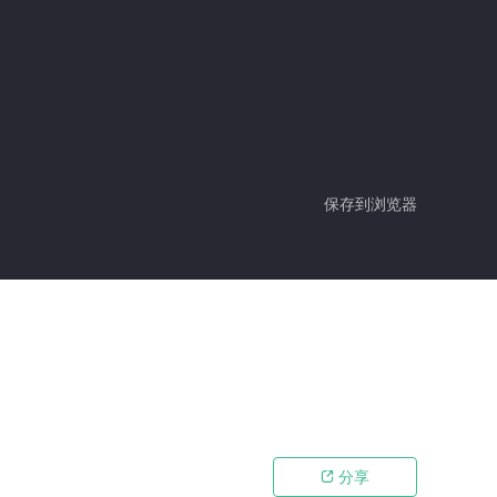
保存到浏览器
分享
