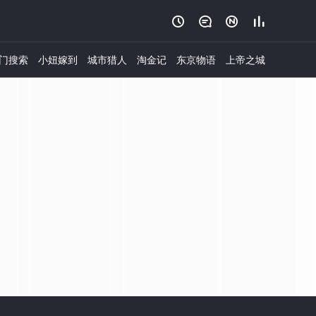




门搜索
小妞嫁到
城市猎人
淘金记
东京物语
上帝之城