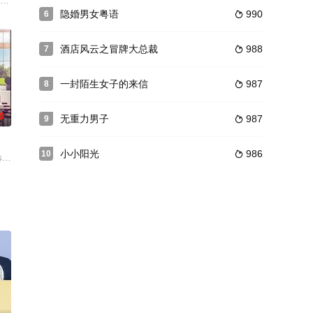
此正处热恋之中，卢琪琪沉稳务实，而王大宇在创业遇挫时仍充满激情。与此同
，在城市中迷失自我，被外婆（艾丽娅 饰）带回了故乡，一个云边的小镇。童
隐婚男女粤语
990
6

酒店风云之冒牌大总裁
988
7

一封陌生女子的来信
987
8

0
无重力男子
987
9

小小阳光
986
10

挤，并患上心理疾病。所幸，在“小太阳”米砂（包上恩 饰）和温暖学长路理（
 日本慢车流浪记》为原型。18年前，来自日本的背包客阿美（清原果耶 饰）
瓷炫将在影片里饰演尹德熙，她和大学时代的恋人金俊硕（李武生 饰）结婚后
ired to bake for the King and Queen of Sanovia's anniversary party, she is 