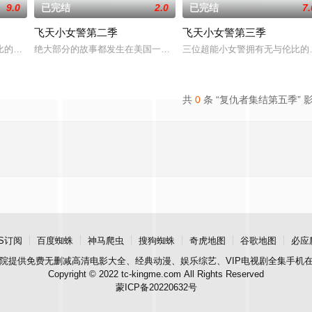
9.0
已完结
2.0
已完结
7.
飞天小女警第二季
飞天小女警第三季
！糖、香料和各种美好的东西，外加神秘的黑色化学物质「X」，花花（Blossom）、
比的超级力量，她们在睡前打击犯罪，用自己的“女孩力量”守护家园和身边的小
绝大部分的故事都发生在美国一个名为小镇村（The City of T
三位超能小女警拥有无与伦比的
共
0
条 “复仇者集结第五季” 
S订阅
百度蜘蛛
神马爬虫
搜狗蜘蛛
奇虎地图
谷歌地图
必应
院
提供免费无删减高清电影大全、经典动漫、娱乐综艺、VIP电视剧全集手机
Copyright © 2022 tc-kingme.com All Rights Reserved
蒙ICP备20220632号