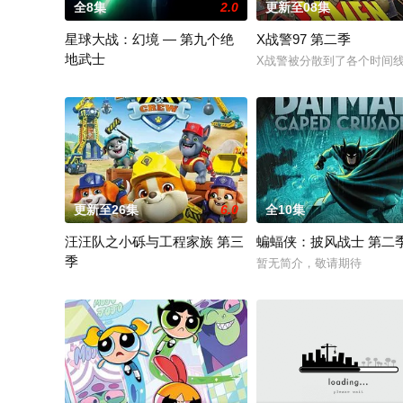
全8集
2.0
更新至08集
星球大战：幻境 — 第九个绝
X战警97 第二季
地武士
X战警被分散到了各个时间线
该剧延续《星球大战：幻境》的世界观，见证绝地武士崭新篇章
更新至26集
6.0
全10集
汪汪队之小砾与工程家族 第三
蝙蝠侠：披风战士 第二
季
暂无简介，敬请期待
《汪汪队之小砾与工程家族第2季》是著名儿童动画系列《汪汪队