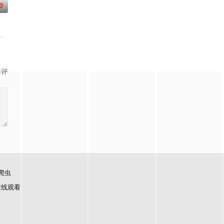
0
 毛毛（Buttercup）、泡泡（Bubbles）就这样诞生了，她们模样可爱，嫉
镇居民们。
ownsville）的都市，飞天小女警则是这座城市的保护者，举凡阻止银行抢案
超级力量，她们在睡前打击犯罪，用自己的“女孩力量”守护家园和身边的小镇居
影评
爬虫
在线观看