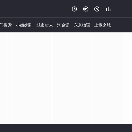




门搜索
小妞嫁到
城市猎人
淘金记
东京物语
上帝之城