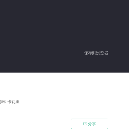
保存到浏览器
,凯瑟琳·卡瓦里
分享
