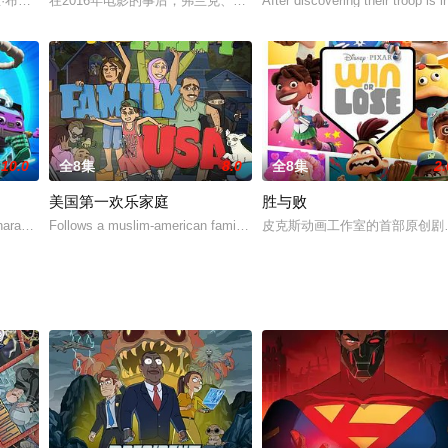
·麦克法兰,迪·布拉雷·贝克尔
韦恩·布莱迪
在2016年电影的事后，弗兰克、布伦达、巴瑞和萨米试图建立自己的
After discovering their troop i
10.0
全8集
8.0
全8集
2.
美国第一欢乐家庭
胜与败
布朗,乔尔·德·拉·冯特,迈克尔·爱默生,杰森·马诺查,瑞德·斯科特,凯瑞·华格伦,黛布拉·
aracters as half-monster, half-truck vehicle heroes who team up to use their 
Follows a muslim-american family that must learn how to code-switch
皮克斯动画工作室的首部原创剧