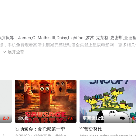
mes,C.,Mathis,III,Daisy,Lightfoot,罗杰·克莱格·史密斯,亚德
国动漫，手机免费观看高清未删减完整版动漫全集就上星辰电影网，更多相关
展开全部

2.0
全8集
7.0
更新第12集
4.
香肠聚会：食托邦第一季
军营史努比