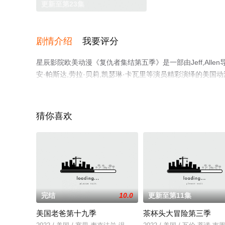
更新至第23集
剧情介绍
我要评分
星辰影院欧美动漫《复仇者集结第五季》是一部由Jeff,Allen导演执导，Ja
安·帕斯达,劳拉·贝莉,凯瑟琳·卡瓦里等演员精彩演绎的美
息可移步至豆瓣动漫、电视猫或剧情网等平台了解。
猜你喜欢
完结
10.0
更新至第11集
美国老爸第十九季
茶杯头大冒险第三季