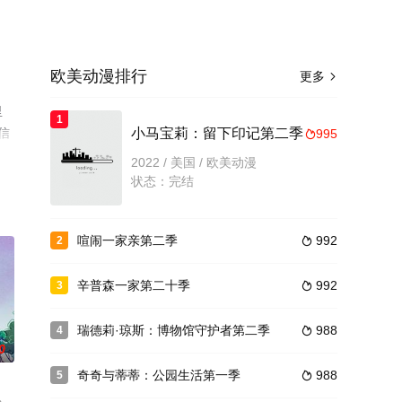
欧美动漫排行
更多

里
1
信
小马宝莉：留下印记第二季
995

2022 / 美国 / 欧美动漫
状态：完结
喧闹一家亲第二季
992
2

辛普森一家第二十季
992
3

瑞德莉·琼斯：博物馆守护者第二季
988
4

0
奇奇与蒂蒂：公园生活第一季
988
5
