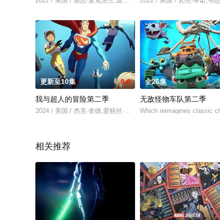
2022 / 美国 / 塞思·麦克法兰,温迪·夏尔,斯科特·格瑞恩斯,蕾切尔
2022 / 美国 / 瓦伦·蒂诺,
更新至10集
9.0
全26集
我与超人的冒险第二季
无敌怪物车队第二季
2024 / 美国 / 杰克·奎德,爱丽丝·李,伊斯梅尔·萨希德,达雷尔·
Which reimagines classic ch
相关推荐