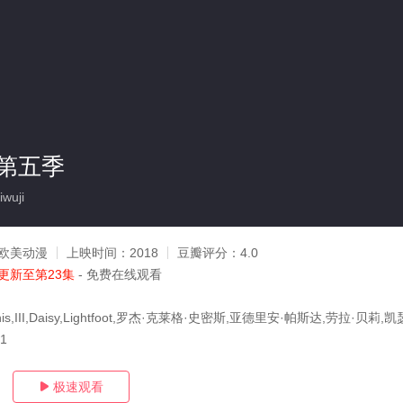
第五季
wuji
欧美动漫
上映时间：
2018
豆瓣评分：
4.0
更新至第23集
- 免费在线观看
athis,III,Daisy,Lightfoot,罗杰·克莱格·史密斯,亚德里安·帕斯达,劳拉·贝莉
21
极速观看
