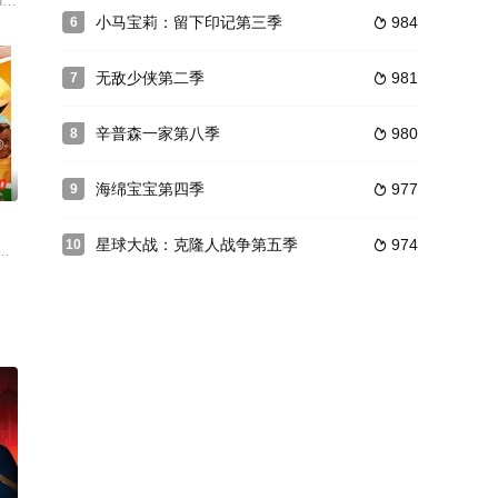
食物社会。
s in danger of disbanding, Snoopy and the Beagle Scouts set off to immerse th
小马宝莉：留下印记第三季
984
6

无敌少侠第二季
981
7

辛普森一家第八季
980
8

0
海绵宝宝第四季
977
9

星球大战：克隆人战争第五季
974
10

威尔逊
special powers to s
 as they navigate the early 2000s.
集讲述了八个不同角色的交织故事，他们每个人都在为他们的大型冠军垒球比