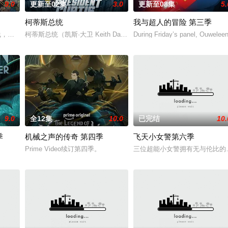
9.0
更新至02集
3.0
更新至08集
5.
柯蒂斯总统
我与超人的冒险 第三季
，从过去，到未来，而他们将在最脆弱的时间点遭遇袭击——如今，1990年
柯蒂斯总统（凯斯·大卫 Keith David 配音）及其古怪的幕
During Friday’s panel, Ouwelee
。
9.0
全12集
10.0
已完结
10.
季
机械之声的传奇 第四季
飞天小女警第六季
Prime Video续订第四季。
三位超能小女警拥有无与伦比的
立大功》的衍生剧。小砾和他的工程狗狗家族一起搬到附近的建筑师小湾，他