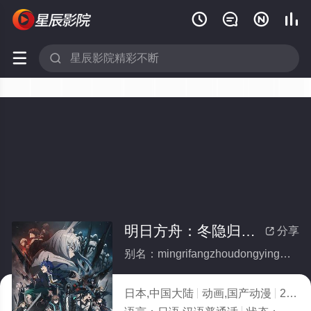






明日方舟：冬隐归路日语(全集)
分享

别名：mingrifangzhoudongyinguiluriyu
日本,中国大陆
动画,国产动漫
2023