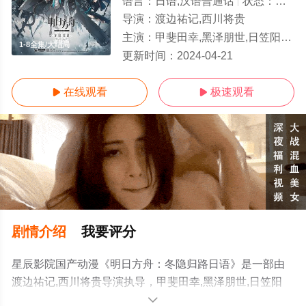
语言：
日语,汉语普通话
状态：
完结
导演：
渡边祐记,西川将贵
主演：
甲斐田幸,黑泽朋世,日笠阳子,加隈亚衣,广桥凉,种田梨沙,中原麻衣,福圆美里,小清水亚美,石上静香,德井青空,安野希世乃,山寺宏一,日高范子,伊藤加奈惠,坂本真绫,天崎滉平,堀
1-8全集/大结局
更新时间：
2024-04-21
在线观看
极速观看


剧情介绍
我要评分
星辰影院国产动漫《明日方舟：冬隐归路日语》是一部由
渡边祐记,西川将贵导演执导，甲斐田幸,黑泽朋世,日笠阳
子,加隈亚衣,广桥凉,种田梨沙,中原麻衣,福圆美里,小清水亚
