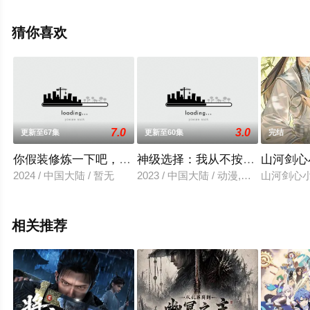
美,石上静香,德井青空,安野希世乃,山寺宏一,日高范子,伊藤
加奈惠,坂本真绫,天崎滉平,堀江瞬,千本木彩花,竹达彩奈,高
猜你喜欢
垣彩阳,银河万丈,庄司宇芽香等演员精彩演绎的日本,中国大
陆动漫，大结局剧情已揭晓（1-8全集），手机免费观看高
清未删减完整版动漫全集就上星辰电影网，更多相关信息
可移步至豆瓣动漫、电视猫或剧情网等平台了解。
7.0
3.0
更新至67集
更新至60集
完结
你假装修炼一下吧，球球了
神级选择：我从不按套路变强
山河剑心
2024 / 中国大陆 / 暂无
2023 / 中国大陆 / 动漫,国产动漫
山河剑心
相关推荐