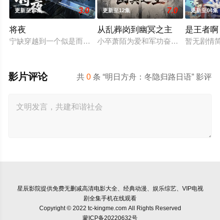
3.0
7.0
更新至17集
更新至12集
更新至04集
将夜
从乱葬岗到幽冥之主
是王者啊
宁缺穿越到一个似是而非的大唐世界，却发现此处为处处惊险的
小卒萧陌为爱和军功奋斗三年，却被恋
暂无剧情
影片评论
共
0
条 “明日方舟：冬隐归路日语” 影评
星辰影院
提供免费无删减高清电影大全、经典动漫、娱乐综艺、VIP电视
剧全集手机在线观看
Copyright © 2022 tc-kingme.com All Rights Reserved
蒙ICP备20220632号