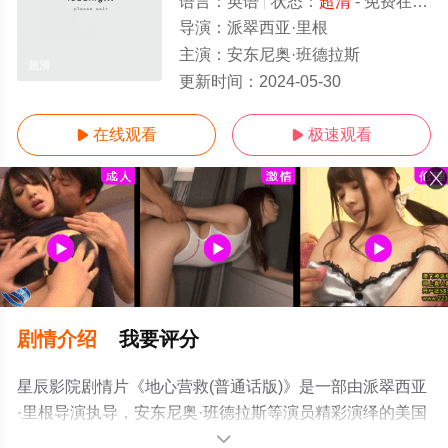
语言：
英语
状态：
超清
- 免费在线观看
导演：
派翠西亚·里根
主演：
安东尼奥·班德拉斯
超清
更新时间：
2024-05-30
在线观看
极速观看


剧情介绍
我要评分
星辰影院剧情片《地心营救(普通话版)》是一部由派翠西亚
·里根导演执导，安东尼奥·班德拉斯等演员精彩演绎的美国
电影，手机免费观看高清未删减完整版电影大全就上星辰
