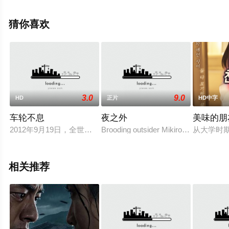
电影网，更多相关信息可移步至豆瓣电影、电视猫或剧情
网等平台了解。
猜你喜欢
3.0
9.0
HD
正片
HD中字
车轮不息
夜之外
美味的朋
2012年9月19日，全世界数一数二的自行车展INTER BIKE在美国的拉
Brooding outsider Mikiro (Kenta Yamag
从大学时
相关推荐