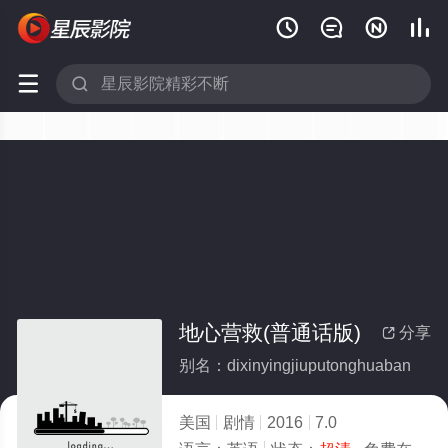






地心营救(普通话版)
分享

别名：dixinyingjiuputonghuaban
美国
剧情
2016
7.0