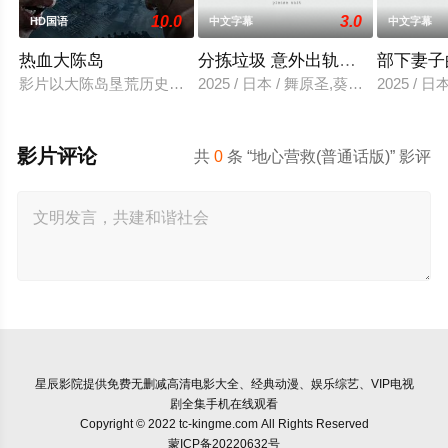
10.0
3.0
HD国语
中文字幕
中文字幕
热血大陈岛
分拣垃圾 意外出轨性爱
部下妻子
影片以大陈岛垦荒历史为创作底色，在尊重历史真实性的前提下，
2025 / 日本 / 舞原圣,葵悠太
2025 /
影片评论
共
0
条 “地心营救(普通话版)” 影评
星辰影院
提供免费无删减高清电影大全、经典动漫、娱乐综艺、VIP电视
剧全集手机在线观看
Copyright © 2022 tc-kingme.com All Rights Reserved
蒙ICP备20220632号