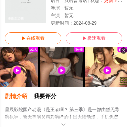
语言：
汉语普通话
状态：
更新至13集
导演：
暂无
主演：
暂无
更新至13集
更新时间：
2024-08-29
在线观看
极速观看


剧情介绍
我要评分
星辰影院国产动漫《是王者啊？ 第三季》是一部由暂无导
演执导，暂无等演员精彩演绎的中国大陆动漫，手机免费
观看高清未删减完整版动漫全集就上星辰电影网，更多相
