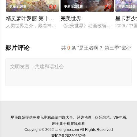
5.0
7.0
更新至10集
更新至281集
更新至11集
精灵梦叶罗丽 第十一季（下）
完美世界
星卡梦少
人类世界之外，藏着神秘而美好的叶罗丽仙境。这里的仙子因自
《完美世界》动画改编自同名小说。
2026 / 
影片评论
共
0
条 “是王者啊？ 第三季” 影评
星辰影院
提供免费无删减高清电影大全、经典动漫、娱乐综艺、VIP电视
剧全集手机在线观看
Copyright © 2022 tc-kingme.com All Rights Reserved
蒙ICP备20220632号