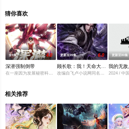
关信息可移步至豆瓣动漫、电视猫或剧情网等平台了解。
猜你喜欢
4.0
6.0
全8集
更新至09集
更新至80集
深潜强制倒带
顾长歌：我！天命大反派
我的无敌
在一座因为发展秘密科技所以被毁灭的城市里，埋藏着可以让死
改编自飞卢小说网同名小说。 顾长歌
2024 / 
相关推荐