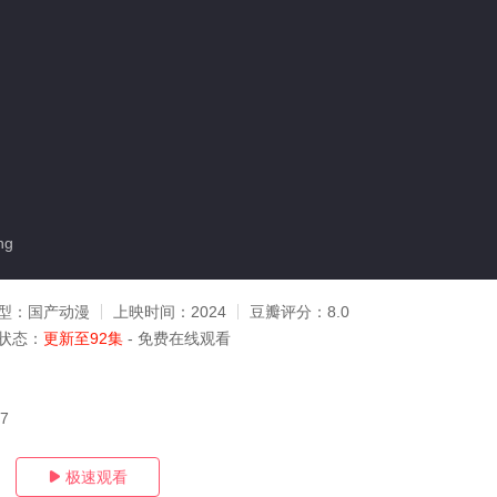
ng
型：
国产动漫
上映时间：
2024
豆瓣评分：
8.0
状态：
更新至92集
- 免费在线观看
17
极速观看
