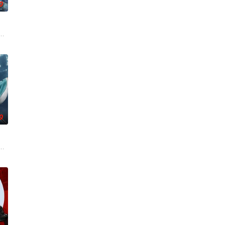
0
，失衡的力量逐渐波及仙境。危机之中，人类与仙子重新理解彼此，为守护两
数时空的熬炼，岁月长河的洗礼，他化万古，他化自在。看男主石昊如何一生
世界，却发现此处为处处惊险的修行世界，原本以为自己可以从此吃香喝辣，
0
驱使阴兵之力，化身“活阎罗”归来复仇。他利用附身控魂之能在军营制造恐慌，
外觉醒神力，被选中成为神秘至强功法万物生的传承人。秦雨加入东大高武学院
，太玄楼刺客江元与九璇宗圣女韶月奉命成婚。两人在洞房夜发起暗杀，却发现