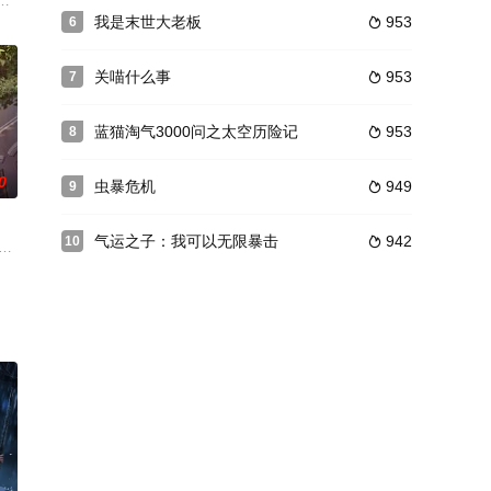
绝地寻找身世之谜、大战凌家只为求一个公正清明。在这一季，辰南会在探寻
失踪的父亲踏入质维世界，开始冒险之旅的故事。本季将继续以主人公古宇坚守
在顿悟系统的帮助下，参加神体大能争夺大帝资格的战斗。可是，百万年前的
我是末世大老板
953
6

在讨伐魔王的路上越走越远。改编自同名轻小说《食草老龙被冠以恶龙之名》原
关喵什么事
953
7

蓝猫淘气3000问之太空历险记
953
8

0
虫暴危机
949
9

气运之子：我可以无限暴击
942
10

黄金宫，一个人打遍圣宫无敌手。他返回延康,助国师平叛、造射日神炮，后得
亲的下落，踏入史前的大荒。借着自身并不完整的“充电宝”图腾，他与人斗，
正工芮梨在日复一日的枯燥工作中，逐步察觉到了这座城市的不真实。在神秘角色“
以第一名的成绩考入了湖南第一师范。五年师范生涯、动荡的时局，尤其在反对袁