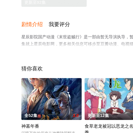
更新至92集
剧情介绍
我要评分
星辰影院国产动漫《末世盗贼行》是一部由暂无导演执导，
集就上星辰电影网，更多相关信息可移步至豆瓣动漫、电视
猜你喜欢
全52集
3.0
更新至12集
神墓年番
食草老龙被冠以恶龙之
季