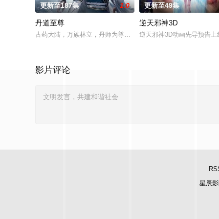
更新至187集
1.0
更新至49集
丹道至尊
逆天邪神3D
古药大陆，万族林立，丹师为尊；双生武脉，再现世间！醉卧美
逆天邪神3D动画先导预告
影片评论
RS
星辰影