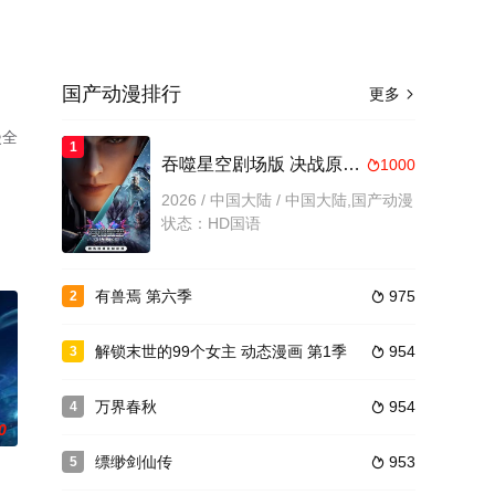
国产动漫排行
更多

漫全
1
吞噬星空剧场版 决战原始星
1000

2026 / 中国大陆 / 中国大陆,国产动漫
状态：HD国语
有兽焉 第六季
975
2

解锁末世的99个女主 动态漫画 第1季
954
3

万界春秋
954
4

0
缥缈剑仙传
953
5
