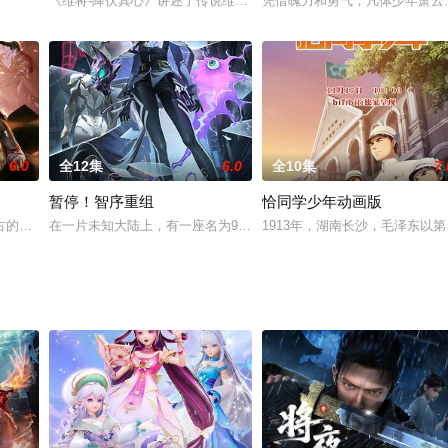
方。随着辰南来到央锦国遇到晨曦，新的冒险再次开启，在开元城大战、到死亡
《维将-降伏其心》讲述了传说维将之子古宇，为了寻找年幼时意外
凭借魄力和勇气，凡体少年萧云
 第二季》最新PV上线！只想过安稳生活的食草龙不断做实自己的邪龙身份、
6.0
全12集
6.0
全10集
7.
暂停！智序重组
恰同学少年动画版
学博士。延康国叛乱之战中秦牧引来魔神，掀起浩荡风云，后随武可汗入楼兰
古的大佬们谋求着各自的成皇之路。一颗本为棋子的现代青年姜浩，为了找寻父
在一片未知大陆上，有一座名为9号卫星城的城市，城中螺丝厂的螺丝扶
1913年，湖南长沙，毛泽东