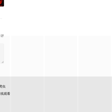
0
播，敬请期待！
造化神丹与逆天功法，仅凭一柄锈剑掀翻整片武道世界。双武魂同步觉醒，炼化
南山为期一年的守夜人集训考核，成为了正式的守夜人后，重回136小队，与
影评
爬虫
在线观看