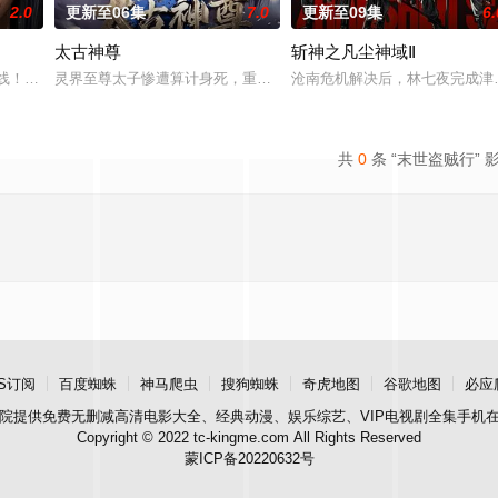
2.0
更新至06集
7.0
更新至09集
6.
太古神尊
斩神之凡尘神域Ⅱ
人膝，成就丹道至尊！
上线！掌天毒之珠，承邪神之血，修逆天之力。高能工作室出品，爱奇艺全网独
灵界至尊太子惨遭算计身死，重生跌落凡尘沦为底层杂役！身怀绝世
沧南危机解决后，林七夜完成津
共
0
条 “末世盗贼行” 
S订阅
百度蜘蛛
神马爬虫
搜狗蜘蛛
奇虎地图
谷歌地图
必应
院
提供免费无删减高清电影大全、经典动漫、娱乐综艺、VIP电视剧全集手机
Copyright © 2022 tc-kingme.com All Rights Reserved
蒙ICP备20220632号