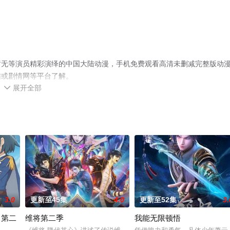
暂无等演员精彩演绎的中国大陆动漫，手机免费观看高清未删减完整版动
猫或剧情网等平台了解。
展开全部

3.0
更新至45集
4.0
更新至52集
3.
名第二
维将第二季
我能无限顿悟