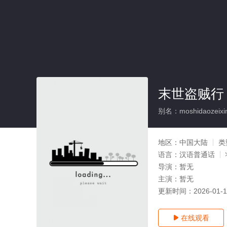
末世盗贼行
别名：moshidaozeixi
地区：
中国大陆
类
语言：
汉语普通话
导演：
暂无
主演：
暂无
更新时间：
2026-01-
在线观看
