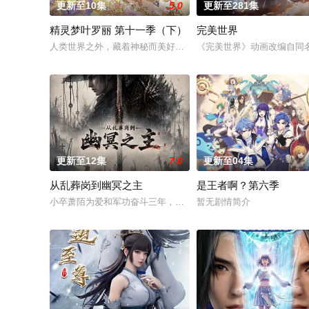
更新至10集
5.0
更新至281集
精灵梦叶罗丽 第十一季（下）
完美世界
人类世界之外，藏着神秘而美好的叶罗丽仙境。这里的仙子因自
《完美世界》动画改编自同
更新至12集
7.0
更新至04集
从乱葬岗到幽冥之主
是王者啊？第六季
小卒萧陌为爱和军功奋斗三年，却被恋人柳莺儿与将军之子赵昊联
暂无剧情简介