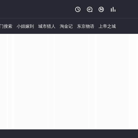




门搜索
小妞嫁到
城市猎人
淘金记
东京物语
上帝之城