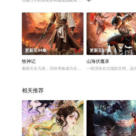
沉睡万年的辰南从神魔陵园醒来，在经历了一系列奇遇后名动四
《食草老龙被冠以恶龙之名
更新至94集
3.0
更新至07集
牧神记
山海伏魔录
秦牧天生凡体，历经考验成为天魔教教主，被延康国封为第一任太
一段消失在尘烟的文明，远
相关推荐