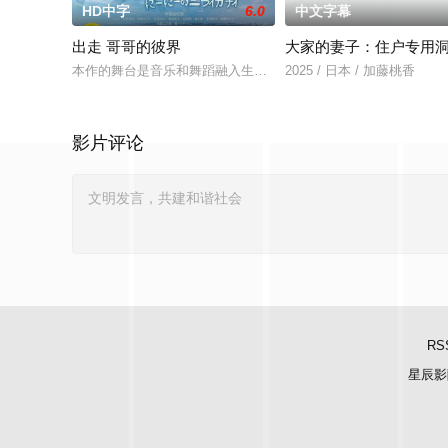
HD中字
6.0
中文字幕
出走 哥哥的彼界
大家的妻子：住户专用
本作的舞台是音乐和舞蹈融入生活的冲绳。与母亲朱音、妹妹舞
2025 / 日本 / 加藤桃香
影片评论
RS
星辰影