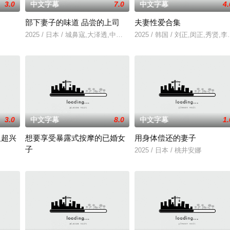
3.0
中文字幕
7.0
中文字幕
4.
部下妻子的味道 品尝的上司
夫妻性爱合集
以年轻化、科技化的光影语言活化红色记忆，生动诠释了“艰苦创业、奋发图强、
2025 / 日本 / 城鼻寇,大泽透,中山健二
2025 / 韩国 / 刘正,闵正,秀
3.0
中文字幕
8.0
中文字幕
1.
人超兴
想要享受暴露式按摩的已婚女
用身体偿还的妻子
子
年轻人一样，自以为是，敏感错弱，没有被认可的才华。他们来自不同的地方，
2025 / 日本 / 桃井安娜
2025 / 日本 / 竹内夏希