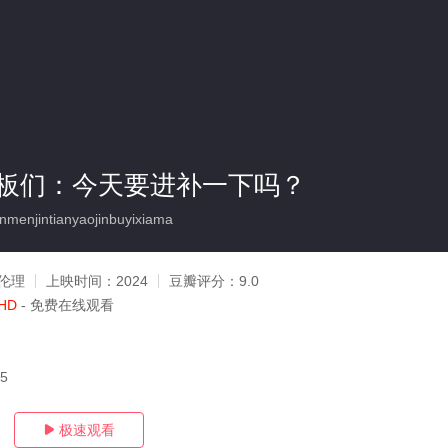
板们：今天要进补一下吗？
menjintianyaojinbuyixiama
伦理
上映时间：
2024
豆瓣评分：
9.0
HD
- 免费在线观看
15
极速观看
