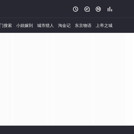




门搜索
小妞嫁到
城市猎人
淘金记
东京物语
上帝之城