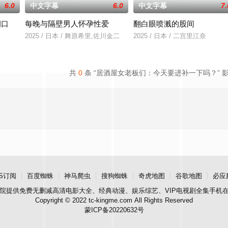
6.0
中文字幕
6.0
中文字幕
7.
洞口
每晚与隔壁男人怀孕性爱
翻白眼喷溅的股间
一起生活的照屋踊，憧憬舞蹈学校的丽莎，开始了舞蹈生涯。朱音为了支撑家数
2025 / 日本 / 舞原希里,佐川金二
2025 / 日本 / 二宫里江奈
共
0
条 “居酒屋女老板们：今天要进补一下吗？” 
S订阅
百度蜘蛛
神马爬虫
搜狗蜘蛛
奇虎地图
谷歌地图
必应
院
提供免费无删减高清电影大全、经典动漫、娱乐综艺、VIP电视剧全集手机
Copyright © 2022 tc-kingme.com All Rights Reserved
蒙ICP备20220632号