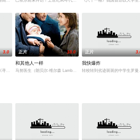
武术纷争。作为双手洪拳武馆的当家大师兄，赵大勇不但表现出非凡的武艺，而
路高中，对高中生活充满畅想的女孩高桥七美（吉高由里子 饰）与同班男生矢
巴依尔前来拜访！上世纪90年代初，当“宝马”还叫“巴依尔”时，一
《八十一格》我国首部以大学生
3.0
正片
10.0
正片
3.
和其他人一样
我快爆炸
过着安逸无忧的生活，但是他的心中却隐藏着阴暗的欲望。
《寻子记》，讲述了以修理拉锁为生的主人公莫亨德拉，在得知在外工作的12
马努医生（朗贝尔·维尔森 Lambert Wilson 饰）和菲利普律师
转校转到劣迹斑斑的中学生罗曼