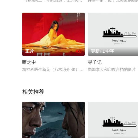
一段横跨二十年的恩怨，让沉实稳重的赵智勇卷入了一场离奇的
许多年前，位于北海道的钏
正片
4.0
更新HD中字
暗之中
寻子记
精神科医生新见（乃木涼介 饰）拥有受人尊重的社会地位，并且
由加拿大和印度合拍的影片
相关推荐