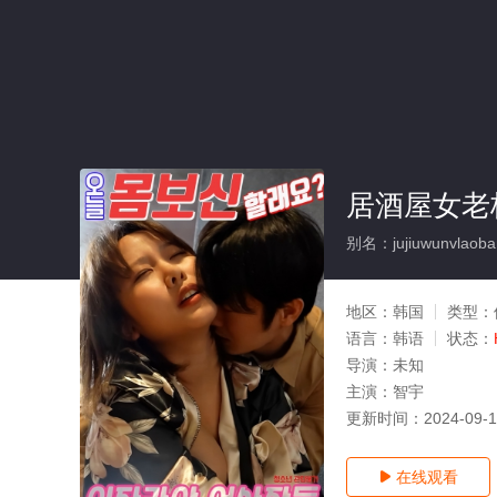
居酒屋女老
别名：jujiuwunvlaoban
地区：
韩国
类型：
语言：
韩语
状态：
导演：
未知
主演：
智宇
更新时间：
2024-09-
在线观看
