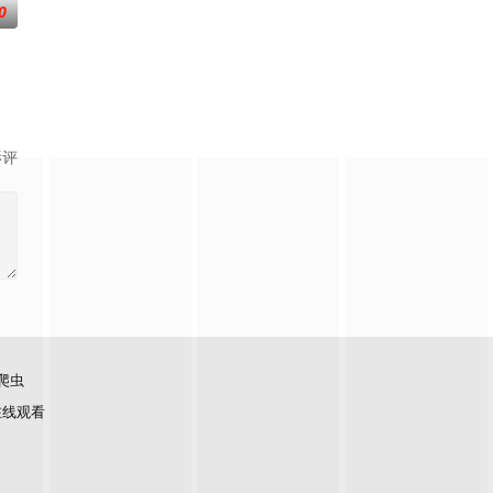
0
在酒吧工作，不擅长与人打交道的舞总是在学校前专心地注视着哥哥的身影。
影评
爬虫
在线观看