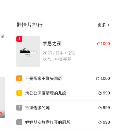
剧情片排行
更多

高清
1
禁忌之夜
1000

2025 / 日本 / 伦理
状态：中文字幕
不是冤家不聚头国语
1000
2

为公公深度清理的儿媳
999
3

欲望边缘的她
999
4

0
妈妈朋友故意打开的厕所
998
5
