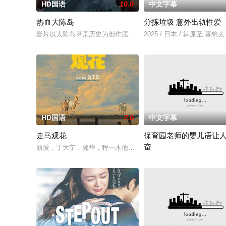
HD国语
10.0
中文字幕
热血大陈岛
分拣垃圾 意外出轨性爱
影片以大陈岛垦荒历史为创作底色，在尊重历史真实性的前提下，
2025 / 日本 / 舞原圣,葵悠太
HD国语
7.0
中文字幕
走马观花
保育园老师的婴儿语让
奋
新波，丁大宁，郭华，程一木他们毕业于同一所大学。他们和很多
2025 / 日本 / 白木由子