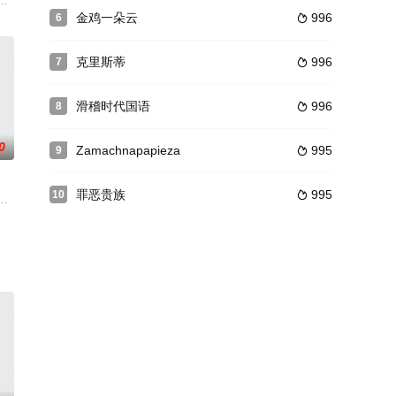
且还以高尚的武德扭转乾坤，并成功化解了武馆一段陈年恩怨……而赵大勇的
野元晴（生田斗真 饰）相会。矢野阳光开朗，无论在学习还是体育方面都很优
段难以磨灭的记忆，一份来之不易的团圆，由一双孩子的眼睛开启。
毕业、就业为题材的电影。张瑜导演指导的第一部的电影《八十一格》由著名影
金鸡一朵云
996
6

克里斯蒂
996
7

滑稽时代国语
996
8

0
Zamachnapapieza
995
9

罪恶贵族
995
10

岁儿子西达尔特失踪后，凭借着一点点线索开始横跨整个印度寻找儿子的故事。
（帕斯卡·埃尔贝 Pascal Elbé 饰）是一对同性恋人，共同走过风风雨雨，两
，在学校表演台上吊颈，惹来辣女玛瑙一个人鼓掌。两个来自破碎家庭，自我