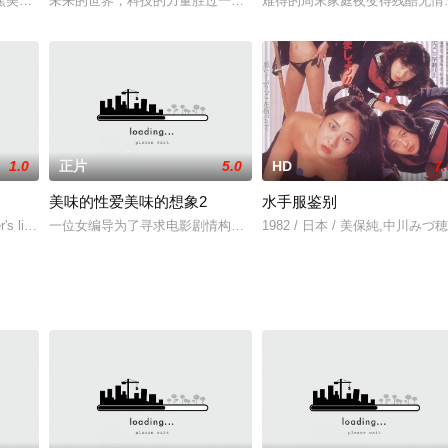
 饰）、鼓手顾寿（杨宝河 饰）、老工人阿根（张雁 饰）曾是抗战时期宣传
美国著名电视主持人罗杰斯先生（汤姆·汉克斯 饰）与记者罗伊德·沃格尔（马
未来的世界，科技的力量胜过一切，基因决定命运，几乎成为金科玉律。
难得的周末家庭夜变得残酷无情
1.0
正片
5.0
HD
7.
美味的性爱美味的想象2
水手服鉴别
婴儿男孩。在猿猴们的悉心照料下，男孩快快乐乐的长大了，他们给他取名叫泰
s life is shattered by an in-game act of violence. In an instant his life is abru
一位女编导为了寻求电影剧情构思,与自己好友关顾俊约好到乡下进行闭
1982 / 日本 / 美保純,中川みづ