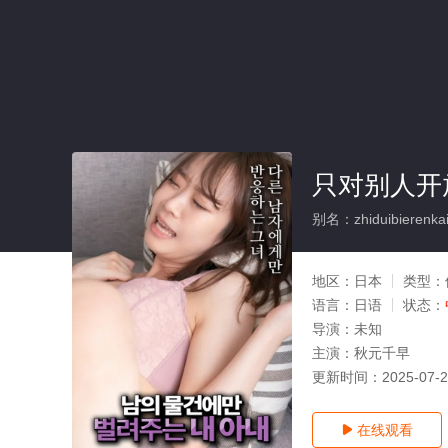
只对别人开
别名：zhiduibierenkai
地区：
日本
类型：
语言：
日语
状态：
导演：
未知
主演：
秋元千早
更新时间：
2025-07-
在线观看
