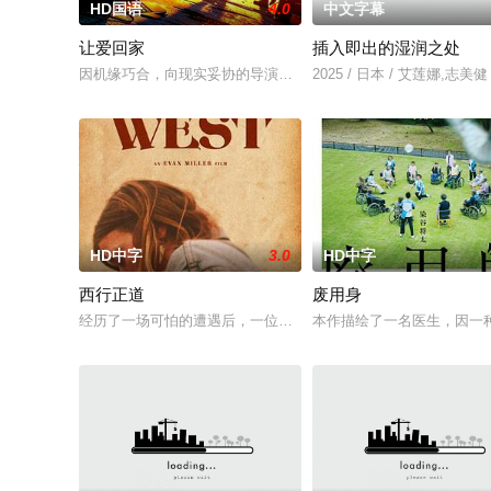
HD国语
4.0
中文字幕
让爱回家
插入即出的湿润之处
因机缘巧合，向现实妥协的导演朱达仁萌生拍一部《河南人在北京》
2025 / 日本 / 艾莲娜,志美健
HD中字
3.0
HD中字
西行正道
废用身
经历了一场可怕的遭遇后，一位小镇女子向疏远的哥哥借了钱，
本作描绘了一名医生，因一