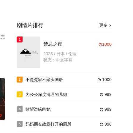
剧情片排行
更多

减完
1
禁忌之夜
1000

2025 / 日本 / 伦理
状态：中文字幕
不是冤家不聚头国语
1000
2

为公公深度清理的儿媳
999
3

欲望边缘的她
999
4

0
妈妈朋友故意打开的厕所
998
5
