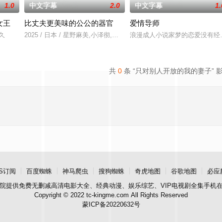
1.0
中文字幕
2.0
中文字幕
1.
女王
比丈夫更美味的公公的器官
爱情导师
莉久
2025 / 日本 / 星野麻美,小泽彻,有村望海
浪漫成人小说家梦的恋爱没有经验
共
0
条 “只对别人开放的我的妻子” 
S订阅
百度蜘蛛
神马爬虫
搜狗蜘蛛
奇虎地图
谷歌地图
必应
院
提供免费无删减高清电影大全、经典动漫、娱乐综艺、VIP电视剧全集手机
Copyright © 2022 tc-kingme.com All Rights Reserved
蒙ICP备20220632号