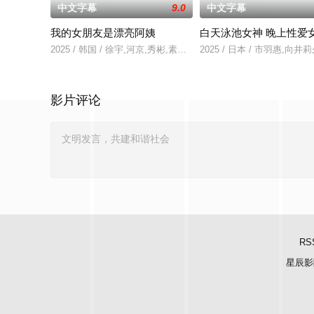
中文字幕
9.0
中文字幕
我的女朋友是漂亮阿姨
白天泳池女神 晚上性爱
2025 / 韩国 / 徐宇,河京,秀彬,素美,崔敏浩,时宇,金东宇,韩蔚
2025 / 日本 / 市羽惠,向井
影片评论
RS
星辰影