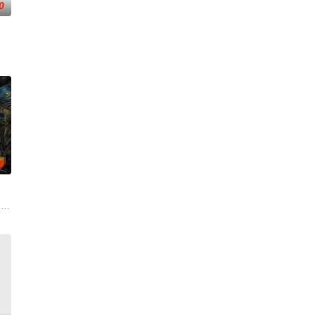
0
挂”。然而，随着杨小强母亲的走失，众人发现朱达仁隐藏着不为人知的执念，与
0
了善意，也感受到了残酷…
步步踏入在追求理想的理性与疯狂之间摇摆的危险领域。在某座城镇的日间照护
礼后，被一种突如其来的冲动驱使。回到布宜诺斯艾利斯后，她什么也没说，但
drama set against the backdrop of a fading aristocracy, Made in Telugu, for