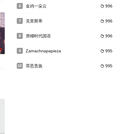
队的战友，如今退休在家，顿感无所适从。思虑良久，他们决心发挥余热，成立老
修·瑞斯 饰）之间的友情故事。
不幸文森特（伊桑?霍克 Ethan Hawke 饰）是一个基因不良的人，出
，杰伊被突然闯入的陌生人挟持，与另外三名囚者受困地下室。当他们试图逃
金鸡一朵云
996
6

克里斯蒂
996
7

滑稽时代国语
996
8

0
Zamachnapapieza
995
9

罪恶贵族
995
10

山。由于自小在猿猴家长大，泰山敏捷得跟猿猴一样，结交很多的森林朋友。
ptly turned u
关思考,两人一直为对方的剧情不满意.在一个晚上,关顾俊起来看到女编导睡着了
穂,山口千枝