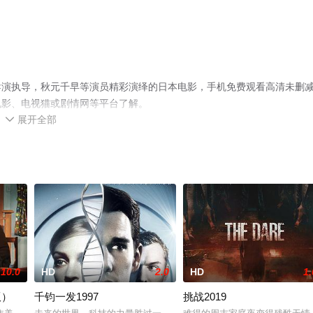
导演执导，秋元千早等演员精彩演绎的日本电影，手机免费观看高清未删
电影、电视猫或剧情网等平台了解。
展开全部

10.0
HD
2.0
HD
1.
版）
千钧一发1997
挑战2019