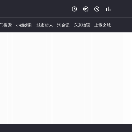




门搜索
小妞嫁到
城市猎人
淘金记
东京物语
上帝之城