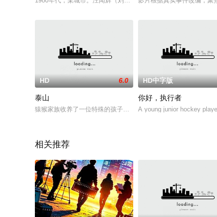
1980年代，某城市。汪闻辉（刘琼 饰）与文化局长严飞（江俊
影片根据真实事件改编，聚焦
HD
6.0
HD中字版
泰山
你好，执行者
猿猴家族收养了一位特殊的孩子，一个自小被遗弃在森林深处的
A young junior hockey player'
相关推荐