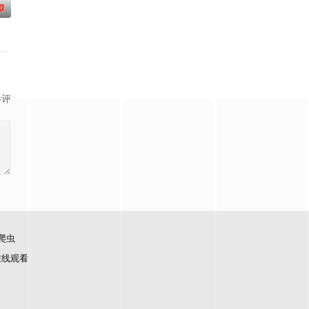
0
的作家志愿者耶的粉丝sean咖啡厅工作,抽空写文章。偶然自己的粉丝sean
影评
爬虫
在线观看