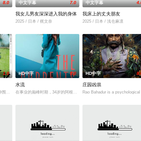
8.0
中文字幕
7.0
中文字幕
4.
我女儿男友深深进入我的身体
我床上的丈夫朋友
电影的念头，在说服主编姚松、老乡韩战、二房东杨小强加入后，一路曲折式“开
2025 / 日本 / 梶文奈
2025 / 日本 / 浅仓麻凛
1.0
HD中字
5.0
HD中字
8.
水流
庄园凶祟
独自一人踏上穿越西德克萨斯州的旅程，寻求紧急医疗救助。一路上，她既遭遇
种围绕“废用身”——因瘫痪等原因已无恢复可能的四肢——的治疗方法，而一
在事业的巅峰时期，34岁的阿根廷造型师丽娜在瑞士的一场颁奖典
Rao Bahadur is a psychological 