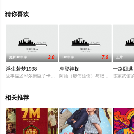
清未删减完整版电影大全就上星辰电影网，更多相关信息
可移步至豆瓣电影、电视猫或剧情网等平台了解。
猜你喜欢
3.0
7.0
更新HD中字
HD中字
正片
浮生若梦1938
摩登神探
一路囧逃
故事描述华尔街巨子卡比为了赚钱而有意将工厂扩展到住宅区，
阿灿（廖伟雄饰）与肥则(郑则士饰
陈家武馆
相关推荐