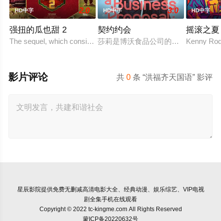
2.0
3.0
HD中字
HD中字
HD中字
强扭的瓜也甜 2
契约约会
摇滚之夏
The sequel, which consists of consecutive events following the fil
莎莉是博沃食品公司的食品分析师，
Kenny Rodg
影片评论
共
0
条 “洪福齐天国语” 影评
星辰影院
提供免费无删减高清电影大全、经典动漫、娱乐综艺、VIP电视
剧全集手机在线观看
Copyright © 2022 tc-kingme.com All Rights Reserved
蒙ICP备20220632号