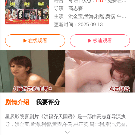
语言：
粤语
状态：
HD
- 免费在线观看
导演：
高志森
主演：
洪金宝,孟海,利智,黄霑,午马,林正英,周比利,秦沛,元奎,吴耀汉
HD
更新时间：
2025-09-13
在线观看
极速观看


剧情介绍
我要评分
星辰影院喜剧片《洪福齐天国语》是一部由高志森导演执
导，洪金宝,孟海,利智,黄霑,午马,林正英,周比利,秦沛,元奎,
吴耀汉等演员精彩演绎的中国香港电影，手机免费观看高
