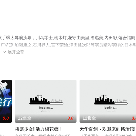
飒太导演执导，川岛零士,楠木灯,花守由美里,潘惠美,内田彩,落合福嗣
里,广桥凉,加濑康之,石川界人,宫下荣治,津田健次郎等演员精彩演绎的日本
展开全部
减完整版动漫全集就上星辰电影网，更多相关信息可移步至豆瓣动漫、电

9.0
12集全
9.0
12集全
3.
摇滚少女!!活力棉花糖!!
天华百剑～欢迎来到铭治馆!