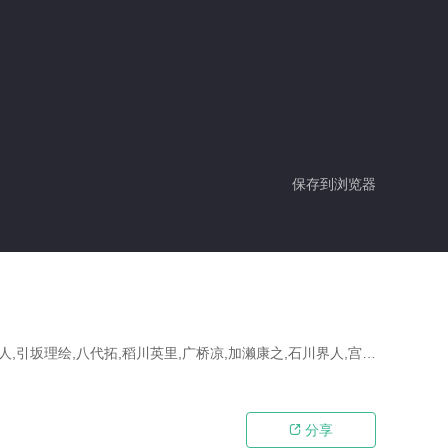
保存到浏览器
绘,八代拓,稻川英里,广桥凉,加濑康之,石川界人,宫下荣治,津田健次郎
分享
