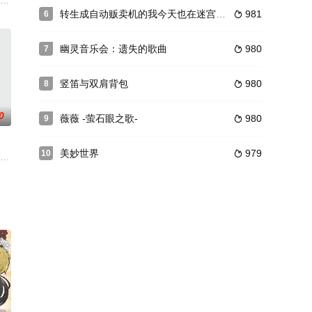
拥有谜之力量的少女，下定决心再次拔刀对抗袭来的黑暗势力。
为契机，离开了故乡，前往独立乐队聚集的圣地，下北泽。 通过音乐交流，和伙
～》讲述改编自同名多媒体企划，&quot;凶祸&quot;是很久以前就存
转生成自动贩卖机的我今天也在迷宫徘徊
981
6

幽灵音乐会：遗失的歌曲
980
7

竖笛与双肩背包
980
8

0
薇薇 -萤石眼之歌-
980
9

美妙世界
979
10

争受到伤害的过去的犯罪者出现了，他们为了复仇而发动了恐怖袭击。这是无序的
本启佑,阪口大助,杉田智和,木村昴,德留慎乃佑
档《精灵宝可梦XY》播出。 《精灵宝可梦太阳&amp;月亮》是以第七世代游戏