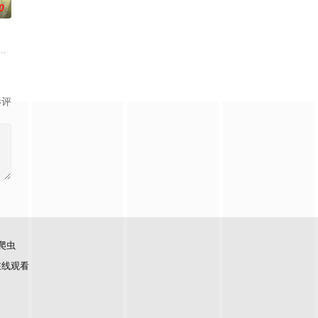
0
入陷阱，不幸丧命。然而他带着前世的记忆，回到了一切开始的地方。虽然失去了
冶，原本与母亲两人过着虽清贫却幸福的生活。然而有一天，她深爱的母亲去世
这个世界奉行女尊男卑，他手中仅剩的依仗，就是前世被妹妹逼着通关这款游
影评
爬虫
在线观看