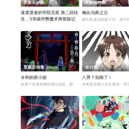
更新至07集
9.0
更新至05集
落第贤者的学院无双 第二回转
梅比乌斯之尘
生，S等级作弊魔术师冒险记
陨石坠落后的第十年，由于巨
由绝望中转生的最强贤者，到400年后的世界一展外挂威能！大
更新至06集
4.0
全12集
令和的斑小姐
八男？别闹了！
在某个古老村落的遗址深处，那一片禁止入内的区域里，存在着被
本来是贸易公司社畜的一宫