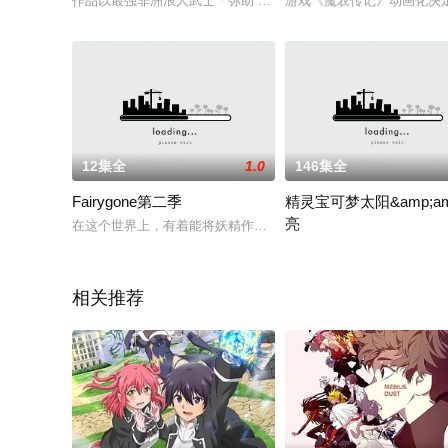
作品以最强非洲浪人武士「弥助 Yasuke」为主角，他在16
游戏《魔农传记》动画化决
12集全
1.0
146集全
Fairygone第二季
精灵宝可梦太阳&amp;am
亮
在这个世界上，有着能将妖精作为兵器所操使的“妖精兵”存在。
《精灵宝可梦太阳&amp;
相关推荐