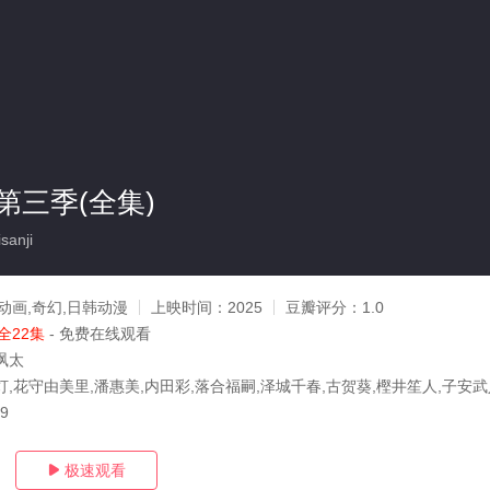
第三季(全集)
anji
动画,奇幻,日韩动漫
上映时间：
2025
豆瓣评分：
1.0
全22集
- 免费在线观看
飒太
,花守由美里,潘惠美,内田彩,落合福嗣,泽城千春,古贺葵,樫井笙人,子安武人,引坂理
29
极速观看
