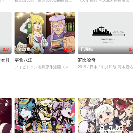
世纪的战国日本为封建领主卖命，并被人称为「黑武士」。已经隐居的他为了守护
定！
在北国长大，憧憬大都会的白狐女子“狐丸”。 以一张甄选会的通知
《天华百剑 ～欢迎来到铭治馆！
2.0
全13集
10.0
已完结
2.
p;月
零食八江
罗比哈奇
战争结束后，他们结束了使命、失去了容身之处。战争后那不稳定的政局，因战
フォビドゥン澁川原作漫画《スナックバス江》宣布改编动画！
2019 / 日本 / 中井和哉,河
月亮》是日本东京电视系于2016年11月制播的精灵宝可梦动画的第六个系列，接