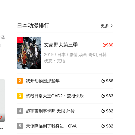
日本动漫排行
更多

,泽
1
动
文豪野犬第三季
986

视
2019 / 日本 / 剧情,动画,奇幻,日韩动漫
状态：完结
我开动物园那些年
986
2

悠哉日常大王OAD2：萤很快乐
983
3

超宇宙刑事卡邦 无限 外传
982
4

0
天使降临到了我身边！OVA
982
5

～