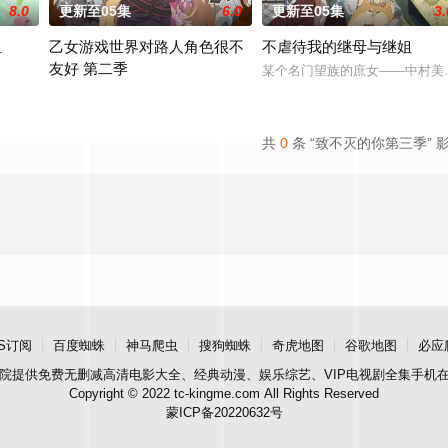
8.0
更新至05集
6.0
更新至05集
3.
里
乙女游戏世界对路人角色很不
不虐待我的继母与继姐
友好 第二季
人的异能，全世界为获得宝物而疯狂。无往不利盗墓者徐浩钧，在一次任务中落
某个名门望族的庶女——中村美
前世身为社畜的里昂，转生到了某款剑与魔法题材的乙女游戏世界。 
共
0
条 “致不灭的你第三季” 
S订阅
百度蜘蛛
神马爬虫
搜狗蜘蛛
奇虎地图
谷歌地图
必应
院
提供免费无删减高清电影大全、经典动漫、娱乐综艺、VIP电视剧全集手机
Copyright © 2022 tc-kingme.com All Rights Reserved
蒙ICP备20220632号