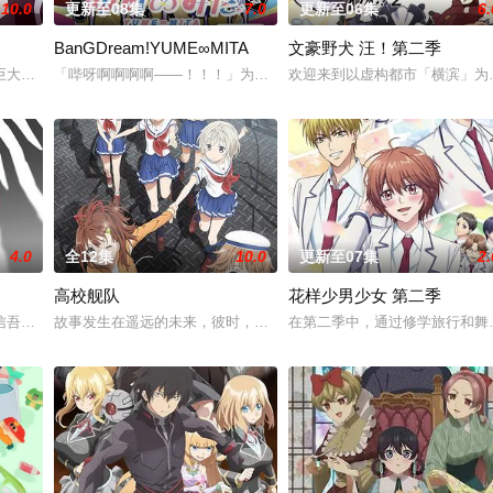
10.0
更新至08集
7.0
更新至06集
6.
BanGDream!YUME∞MITA
文豪野犬 汪！第二季
大结晶释放出的神秘粒子“梅比乌斯之尘”的影响，一部分孩子获得了名为“拉
「哔呀啊啊啊啊——！！！」为了乐团出道而突然集结的团员们！虽
欢迎来到以虚构都市「横滨」为
贤者艾福达尔从现代转生至异世界后，将人生的一切都花费在研究魔导上。当他
4.0
全12集
10.0
更新至07集
2.
高校舰队
花样少男少女 第二季
口口相传为“窥之生厄、亵之招祟”的“不可触碰之物”。世代担任山神守护的三
信吾，在一觉醒来之后竟然发现自己转生来到了异世界，成为了贫穷贵族家最小
故事发生在遥远的未来，彼时，大陆板块的活动令海水渐渐淹没了日本
在第二季中，通过修学旅行和舞