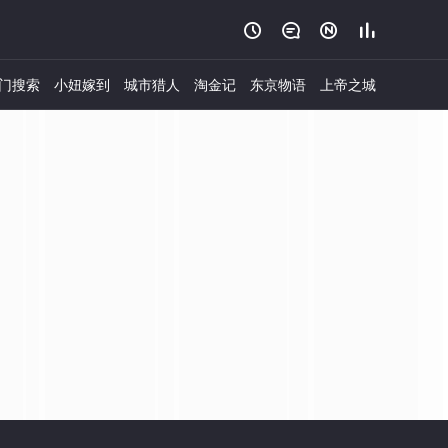




门搜索
小妞嫁到
城市猎人
淘金记
东京物语
上帝之城