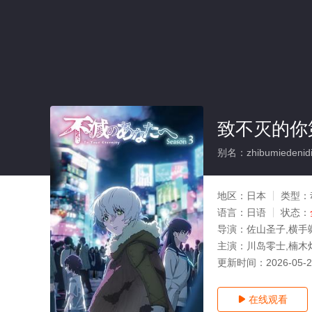
致不灭的你
别名：zhibumiedenidis
地区：
日本
类型：
语言：
日语
状态：
导演：
佐山圣子,横手
主演：
川岛零士,楠木灯
更新时间：
2026-05-
在线观看
