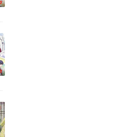
0
姆斯”的特殊能力。这些特殊能力者由于生存范围受到限制，被禁止离开“新胜鹿
然每个人都拥有耀眼夺目的个性与实力，但现在的她们根本无法进行任何乐团活
舞台，一众如同疯跑乱咬、四处乱窜的迷途犬们，热热闹闹、鸡飞狗跳的日常世
了解到自己才能的极限，到达绝望与后悔的尽头后－－划下了生命句点。在那之后
0
十木谷家的孩子——日向和薰，在一个暴风雨之夜靠近深山，遭遇了被称为屋。
的孩子威德林（榎木淳弥 配音）。虽说自己的身份是贵族，但威德林的日子
的大部分国土，人们不得不在海上建造起新的都市。随着时间的推移，海上都
会等在原作中广受欢迎的篇章，细腻地描绘了瑞稀、佐野、中津三人之间的情感