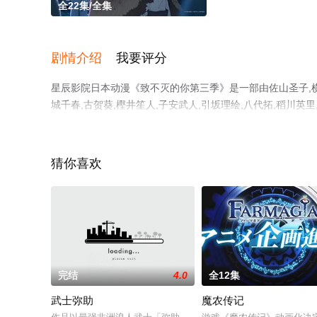
全22集/全集
剧情介绍
我要评分
星辰影院日本动漫《致不灭的你第三季》是一部由佐山圣子,横手
城千春,古贺葵,樫井笙人,子安武人,引坂理绘,八代拓,稻川英
漫，大结局剧情已揭晓（全22集），手机免费观看高清未删
猫或剧情网等平台了解。
猜你喜欢
完结
4.0
全12集
武士弥助
魔农传记