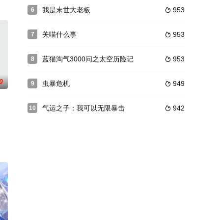
被赋予了从外星人手中拯救地球的重任。而他成为超级英雄的代价就是从原本
我是末世大老板
953
6

关喵什么事
953
7

蓝猫淘气3000问之太空历险记
953
8

0
虫暴危机
949
9

气运之子：我可以无限暴击
942
10

上，何方知又遇到了形形色色的人，他们或居庙堂之上，或处江湖之中，每个
丐洛晓柒身上。她无意中遇到正在密谋寻找前朝太子下落的两位美男——少主与