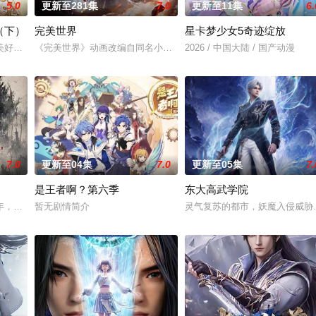
5.0
更新至281集
7.0
更新至11集
6.
（下）
完美世界
星卡梦少女5奇迹绽放
子们了解职业，带领他们找寻到自己的兴趣与爱好，树立职业理想，并不断为这
美好的叶罗丽仙境。这里的仙子因自然与人类世界的兴衰而生，也与万物命运相
《完美世界》动画改编自同名小说。他为修道而生，为应劫而至，他
2026 / 中国大陆 / 国产动漫
7.0
更新至04集
7.0
更新至05集
7.
是王者啊？第六季
东大高武学院
修行世界，原本以为自己可以从此吃香喝辣，一跃成为人上人时，他却发现自己
年，却被恋人柳莺儿与将军之子赵昊联手背叛，残忍杀害后抛尸乱葬岗。濒死之际
暂无剧情简介
灵气复苏的都市，妖魔入侵威胁