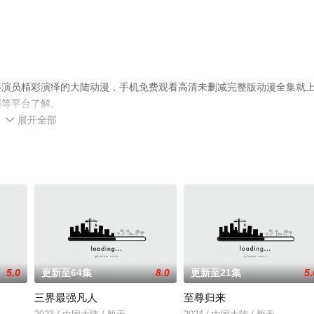
等演员精彩演绎的大陆动漫，手机免费观看高清未删减完整版动漫全集就
网等平台了解。
展开全部

5.0
更新至64集
8.0
更新至21集
5.
三界最强凡人
至尊归来