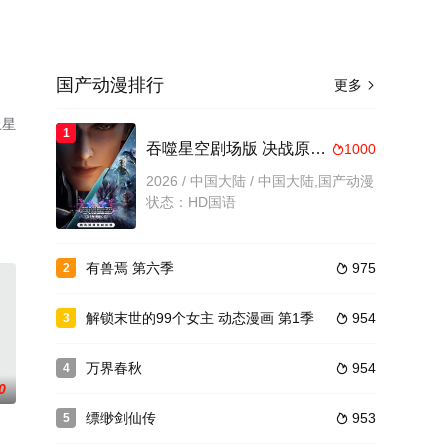
国产动漫排行
更多

上星
1
吞噬星空剧场版 决战原始星
1000

2026 / 中国大陆 / 中国大陆,国产动漫
状态：HD国语
有兽焉 第六季
975
2

解锁末世的99个女主 动态漫画 第1季
954
3

万界春秋
954
4

0
缥缈剑仙传
953
5
