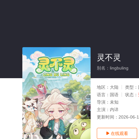
灵不灵
别名：lingbuling
地区：
大陆
类型：
语言：
国语
状态：
导演：
未知
主演：
内详
更新时间：
2026-06-
在线观看
