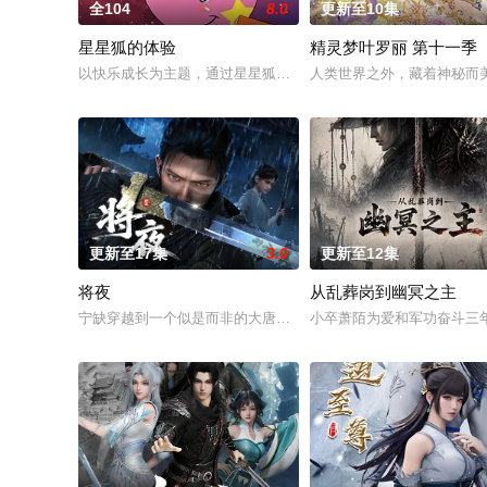
全104
8.0
更新至10集
星星狐的体验
精灵梦叶罗丽 第十一季
以快乐成长为主题，通过星星狐演绎不同的职业角色，帮助了孩
人类世界之外，藏着神秘而
更新至17集
3.0
更新至12集
将夜
从乱葬岗到幽冥之主
宁缺穿越到一个似是而非的大唐世界，却发现此处为处处惊险的
小卒萧陌为爱和军功奋斗三