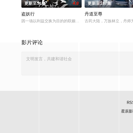
更新至51集
4.0
更新至187集
盗妖行
丹道至尊
因一场以利益交换为目的的联姻，太玄楼刺客江元与九璇宗圣女韶
古药大陆，万族林立，丹师
影片评论
RS
星辰影