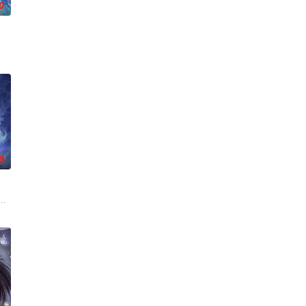
0
一理想而努力。
连。当人类世界灾难骤起，风云失色，失衡的力量逐渐波及仙境。危机之中，
身化亿万血雨，洒落万古岁月，经历无数时空的熬炼，岁月长河的洗礼，他化万
0
既没有任何修行天赋，而且从四岁开始就家破人亡亲眼目睹灭门惨案，更被千
，他唤醒了上古魔刀“幽冥”，获得驱使阴兵之力，化身“活阎罗”归来复仇。
来袭，天生废灵根的少年秦雨体内意外觉醒神力，被选中成为神秘至强功法万