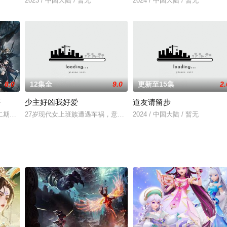
小敏一起生活。某天，伢叔莫名其妙的穿越了，并稀里糊涂地成为了超级英雄，
2023 / 中国大陆 / 暂无
2024 / 中国大陆 / 暂无
8.0
12集全
9.0
更新至15集
2.
语
少主好凶我好爱
道友请留步
人的幕后之人。此后，上凤鸣山，受凤阁主所托，前去西北救一人……在这一路
二期制作决定！副标题为 冬隐归路。
27岁现代女上班族遭遇车祸，意外穿越到天谕朝，附身到14岁的乞
2024 / 中国大陆 / 暂无