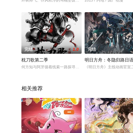
外表帅气、作风轻浮的马桶垫设计师伢叔和妻子离婚后，与女儿
2015 / 内地 / 国产动漫
完结
1.0
完结
枕刀歌第二季
明日方舟：冬隐归路日
何方知与阿牙循着线索一路探寻，终于找到了借刀杀人除掉林大
《明日方舟》主线动画官宣
相关推荐