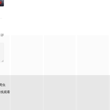
0
宗门的秘宝御妖铃、镇魔钟，两人从死敌转为表面夫妻，虚与委蛇。但两人尚
力。高能工作室出品，爱奇艺全网独播，敬请期待！
生跌落凡尘沦为底层杂役！身怀绝世造化神丹与逆天功法，仅凭一柄锈剑掀翻
影评
爬虫
在线观看