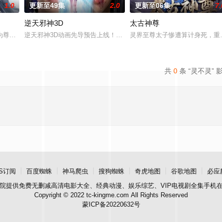
1.0
更新至49集
2.0
更新至06集
7.
逆天邪神3D
太古神尊
月奉命成婚。两人在洞房夜发起暗杀，却发现彼此皆是不死之身。为了得到对方
为尊；双生武脉，再现世间！醉卧美人膝，成就丹道至尊！
逆天邪神3D动画先导预告上线！掌天毒之珠，承邪神之血，修逆天之
灵界至尊太子惨遭算计身死，重
共
0
条 “灵不灵” 
S订阅
百度蜘蛛
神马爬虫
搜狗蜘蛛
奇虎地图
谷歌地图
必应
院
提供免费无删减高清电影大全、经典动漫、娱乐综艺、VIP电视剧全集手机
Copyright © 2022 tc-kingme.com All Rights Reserved
蒙ICP备20220632号