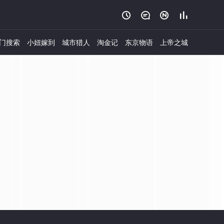




门搜索
小妞嫁到
城市猎人
淘金记
东京物语
上帝之城