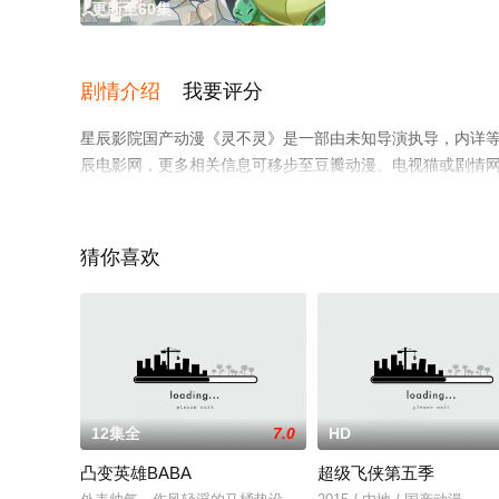
更新至60集
剧情介绍
我要评分
星辰影院国产动漫《灵不灵》是一部由未知导演执导，内详
辰电影网，更多相关信息可移步至豆瓣动漫、电视猫或剧情
猜你喜欢
12集全
7.0
HD
凸变英雄BABA
超级飞侠第五季