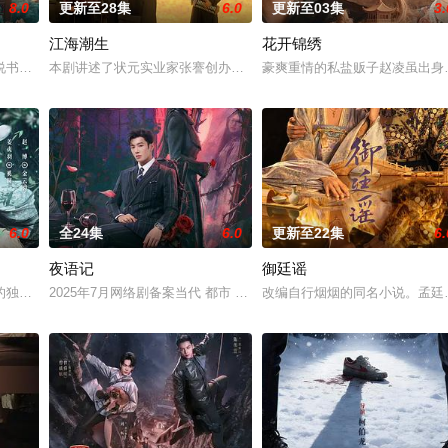
8.0
更新至28集
6.0
更新至03集
3.
江海潮生
花开锦绣
“江逾白，我喜欢你，哲学和生物学意义上的喜欢。”那个夜晚，他脸颊微热，
说书班子，偶遇“白天人住屋，晚上鬼占房”的阴阳宅，江淮被掳走配“阴婚”。
本剧讲述了状元实业家张謇创办大生企业，实业报国的故事。甲午战
豪爽重情的私盐贩子赵凌虽出身
6.0
全24集
6.0
更新至22集
6.
夜语记
御廷谣
口相对、父母冤案、连环下毒……她于绝境中步步破局，与“醋精”少爷凌慎行从
的独家连载漫画《吾凰在上》。现代少女奚圆（姜贞羽 饰）因意外踏入玄机界
2025年7月网络剧备案当代 都市 海南越酷文化传媒有限公司
改编自行烟烟的同名小说。孟廷