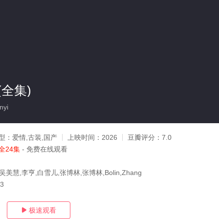
全集)
nyi
型：
爱情,古装,国产
上映时间：
2026
豆瓣评分：
7.0
全24集
- 免费在线观看
美慧,李亨,白雪儿,张博林,张博林,Bolin,Zhang
03
极速观看
