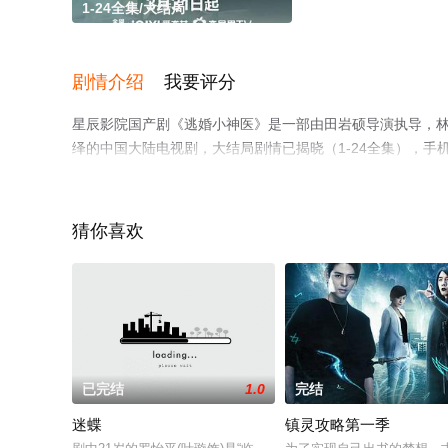
1-24全集/大结局
剧情介绍
我要评分
星辰影院国产剧《逃婚小神医》是一部由田岩硕导演执导，林小宅,戴
绎的中国大陆电视剧，大结局剧情已揭晓（1-24全集），
移步至豆瓣电视剧、电视猫或剧情网等平台了解。
猜你喜欢
已完结
1.0
完结
迷蝶
镇灵攻略第一季