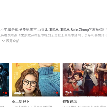
景耀,吴美慧,李亨,白雪儿,张博林,张博林,Bolin,Zhang等演员精彩
手机免费观看高清未删减完整版电视剧全集就上星辰电影网，更多相关信息
展开全部

7.0
30集全
1.0
完结
10.
惹上冷殿下
特案追缉