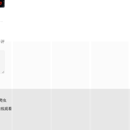
0
手查出诈骗团伙头目阎礼的犯罪证据并将他交给警方，让诈骗团伙受到了应有
用之人”；共享同一具躯体的人格“刮刮乐”；病床前不离不弃的“紧急联络人”；
强联手，携手霍仙姑（陈瑶 饰）与九门诸人共赴冒险奇局。一桩401部队的神
侦支队在无普及监控、无DNA鉴定技术的支持下，通过摸排、勘查等传统刑侦手
影评
爬虫
在线观看