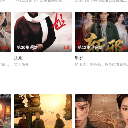
单纯善良。罗怡平跟唱小生的陈依在台上是搭档、台下是情侣，被称为“金童玉女
古峰成为了女魔头董事长韩颜敏的助理，过上了天天被折磨的生活，而出书的梦
《惹上冷殿下》是由企鹅影视、莱可传媒联合出品，是由郭俊辰、孙
江市刑警队特侦组组长童帆通过
7.0
第30集完结
1.0
第12集已完结
10.
江姐
斩邪
禁了京城古董界的各位大佬，就在五脉陷入危机时刻，许一城临危解难，化解了
宁德望门的蔡泽鏛前往上海同济大学读书，并表现出异于常人的数字天赋，引起
暂无简介
崂山道士陈静易，身负西方鬼帝