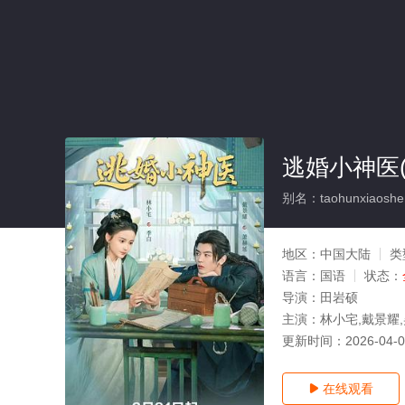
逃婚小神医(
别名：taohunxiaoshe
地区：
中国大陆
类
语言：
国语
状态：
导演：
田岩硕
主演：
林小宅,戴景耀,吴
更新时间：
2026-04-
在线观看
