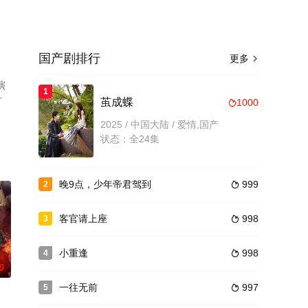
国产剧排行
更多

演
1
可
茧成蝶
1000

2025 / 中国大陆 / 爱情,国产
状态：全24集
晚9点，少年帝君驾到
999
2

客官请上座
998
3

小重逢
998
4

0
一往无前
997
5
