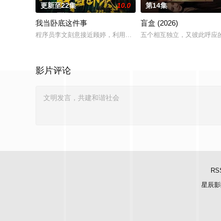
更新至22集
10.0
第14集
我当卧底这件事
盲盒 (2026)
程序员李文刻意接近顾婷，利用顾炎女儿奴的属性，请求老炮儿
五个相互独立，又彼此呼应的
影片评论
RS
星辰影