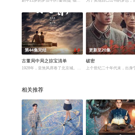
剧中21岁的罗怡平(叶璇饰)是“临溪越剧团”的当家花旦，性格
为了实现自己出书的梦想，
第44集完结
1.0
更新至20集
古董局中局之掠宝清单
破密
1928年，皇煞风席卷了北京城。京师警察厅厅长以做寿的名义囚
上个世纪二十年代末，出身
相关推荐