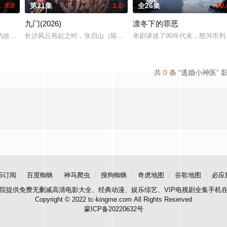
9.0
第21集
1.0
全26集
10.
九门(2026)
凛冬下的罪恶
顾炎带自己用程序员身份卧底电诈集团以求查出未婚妻离奇死亡的真相。两人联
故事——用一场精心策划的“夏令营”完成复仇的受害者；临终前与遗憾和解的“无
长沙风云再起之时，张启山（陈伟霆 饰）与吴老狗（曾舜晞 饰）强
本剧讲述了90年代末，怒河市刑
共
0
条 “逃婚小神医” 
S订阅
百度蜘蛛
神马爬虫
搜狗蜘蛛
奇虎地图
谷歌地图
必应
院
提供免费无删减高清电影大全、经典动漫、娱乐综艺、VIP电视剧全集手机
Copyright © 2022 tc-kingme.com All Rights Reserved
蒙ICP备20220632号