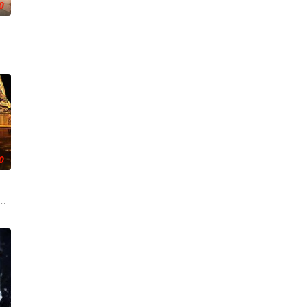
0
还听见自己加速的心跳声……
他与女探长穆英搭档，侦破阎王娶亲、五鬼运财、木偶杀人、花妖勾魂、吊灯行
争后，国家蒙羞，张謇虽高中状元，却渴望寻求强国之路。他毅然弃政从商，殚
草莽，却心怀壮志，他结识了遭人诬陷私通的世家名媛小姐傅庭芸，被迫一起
0
生死对立到情根深重，可就在浓情蜜意时，她骤然梦醒归现代，转角竟撞见那个
，继而卷入虎云国内乱的漩涡，身陷重重危机，而在一次次险象环生中，奚圆
辉，大平王朝有史以来个以女子进士科三元及第入翰林院的奇女子。十年前的