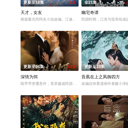
更新至18集
5.0
全21集
天才，女友
幽宅奇谭
根据素光同同名小说改编。江逾白长大以后，林知夏忽然对他说：
民国时期，江淮与迅哥组成
更新至06集
10.0
更新至10集
深情为饵
吾凰在上之凤御四方
陆早早突遭意外，竟穿越成民国少夫人苏沐晚，醒来，却是丈夫枪
改编自快看漫画作者嗷小泽