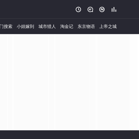




门搜索
小妞嫁到
城市猎人
淘金记
东京物语
上帝之城