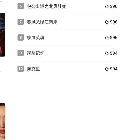
”。美艳的林楚红原是罗怡平的搭档，傍上大款周德生，对方却始终无法为了她与
想却遥遥无期。突然有一天，古峰从韩颜敏身上找到了新的灵感，为了宣泄平
艺宁等人领衔主演。《惹上冷殿下》的剧情主要讲述的是冷面歌星司徒枫本是一
进修犯罪现场勘查、犯罪心理高级课程，希望为刑侦工作开拓出新的境界，走
包公出巡之龙凤肚兜
996
6

春风又绿江南岸
996
7

铁血英魂
995
8

0
误杀记忆
994
9

海克星
994
10

五脉的危机。一波未平一波又起，昔日好友陈维礼惨死街头，临死前给许一城送来
国共两党的注意和争夺。而蔡泽鏛暗中寻找共产党的异常行为，使在上海秘密
使者的神秘使命，于雨夜撞破一桩阴森冥婚，救下了八字全阴命悬一线的女孩