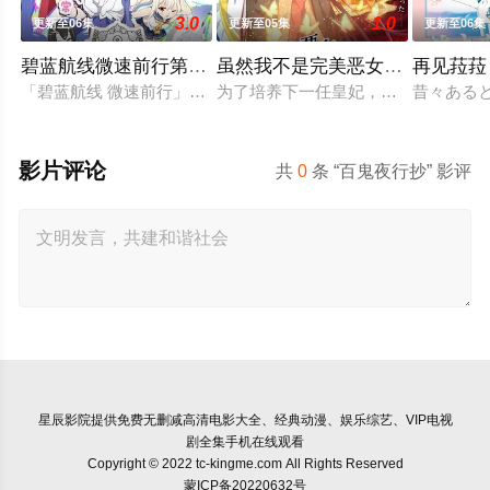
3.0
1.0
更新至06集
更新至05集
更新至06集
碧蓝航线微速前行第二季
虽然我不是完美恶女～雏宫蝶鼠
再见菈菈
「碧蓝航线 微速前行」第2季制作决定。
为了培养下一任皇妃，从五大名门中召
昔々ある
影片评论
共
0
条 “百鬼夜行抄” 影评
星辰影院
提供免费无删减高清电影大全、经典动漫、娱乐综艺、VIP电视
剧全集手机在线观看
Copyright © 2022 tc-kingme.com All Rights Reserved
蒙ICP备20220632号