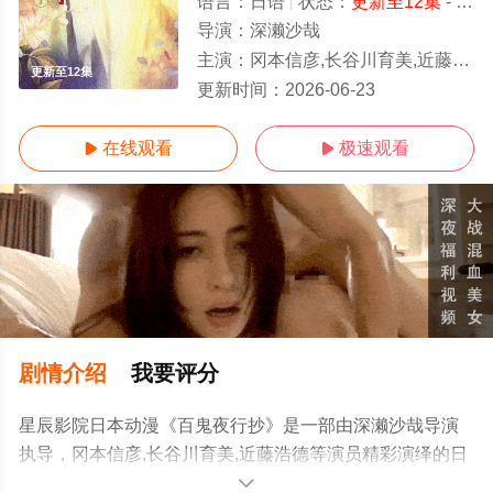
语言：
日语
状态：
更新至12集
- 免费在线观看
导演：
深濑沙哉
主演：
冈本信彦,长谷川育美,近藤浩德
更新至12集
更新时间：
2026-06-23
在线观看
极速观看


剧情介绍
我要评分
星辰影院日本动漫《百鬼夜行抄》是一部由深濑沙哉导演
执导，冈本信彦,长谷川育美,近藤浩德等演员精彩演绎的日
本动漫，手机免费观看高清未删减完整版动漫全集就上星
