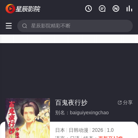






百鬼夜行抄
分享

别名：baiguiyexingchao
日本
日韩动漫
2026
1.0