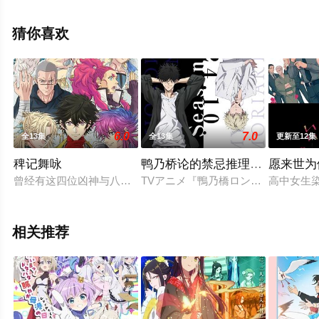
辰电影网，更多相关信息可移步至豆瓣动漫、电视猫或剧
情网等平台了解。
猜你喜欢
6.0
7.0
全13集
全13集
更新至12集
稗记舞咏
鸭乃桥论的禁忌推理第二季
愿来世为
曾经有这四位凶神与八百万神灵的国家[实际是中国]，被封印
TVアニメ『鴨乃橋ロンの禁断推理』2nd
高中女生
相关推荐