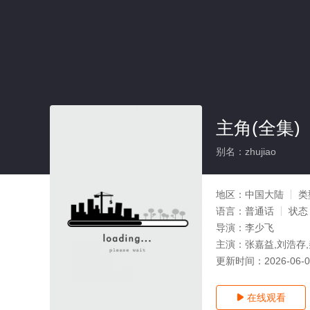
主角(全集)
别名：zhujiao
地区：
中国大陆
类
语言：
普通话
状态
导演：
李少飞
主演：
张嘉益,刘浩存,
更新时间：
2026-06-
在线观看
