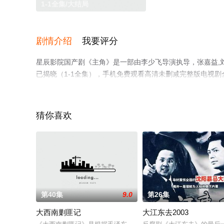
1-1全集/大结局
剧情介绍
我要评分
星辰影院国产剧《主角》是一部由李少飞导演执导，张嘉益,刘
已揭晓（1-1全集），手机免费观看高清未删减完整版电视
等平台了解。
猜你喜欢
第40集
9.0
第26集
大西南剿匪记
大江东去2003