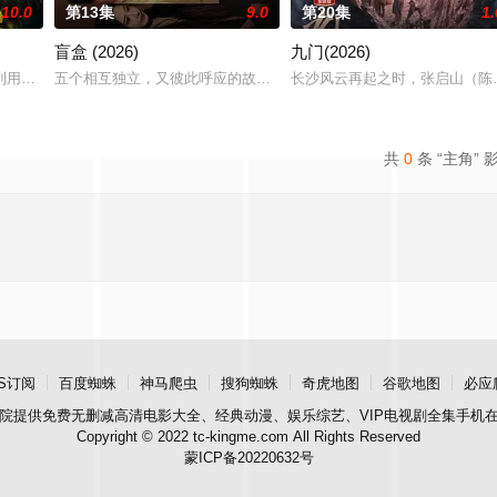
10.0
第13集
9.0
第20集
1.
盲盒 (2026)
九门(2026)
进士科三元及第入翰林院的奇女子。十年前的她被他从死人堆里救出来，蓬头垢
利用顾炎女儿奴的属性，请求老炮儿顾炎带自己用程序员身份卧底电诈集团以求
五个相互独立，又彼此呼应的故事——用一场精心策划的“夏令营”完成
长沙风云再起之时，张启山（陈
共
0
条 “主角” 
S订阅
百度蜘蛛
神马爬虫
搜狗蜘蛛
奇虎地图
谷歌地图
必应
院
提供免费无删减高清电影大全、经典动漫、娱乐综艺、VIP电视剧全集手机
Copyright © 2022 tc-kingme.com All Rights Reserved
蒙ICP备20220632号