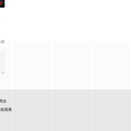
0
面口齿不清。十年后的她才学满腹、冠盖众人，于女子进士科上大方异彩，成
查出未婚妻离奇死亡的真相。两人联手查出诈骗团伙头目阎礼的犯罪证据并将
复仇的受害者；临终前与遗憾和解的“无用之人”；共享同一具躯体的人格“刮刮乐
伟霆 饰）与吴老狗（曾舜晞 饰）强强联手，携手霍仙姑（陈瑶 饰）与九门诸
影评
爬虫
在线观看