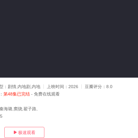
型：
剧情,内地剧,内地
上映时间：
2026
豆瓣评分：
8.0
：
第48集已完结
- 免费在线观看
秦海璐,窦骁,翟子路,
05
极速观看
