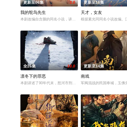
更新至06集
3.0
更新至16集
我的鸵鸟先生
天才，女友
本剧改编自含胭的同名小说，讲述了邻家女孩庞倩（苏晓彤 饰）
根据素光同同名小说改编。
全26集
10.0
更新至14集
凛冬下的罪恶
南戏
本剧讲述了90年代末，怒河市刑侦支队在无普及监控、无DNA鉴
军阀混战的民国奉城，玉佛