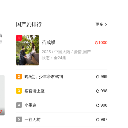
国产剧排行
更多

情
1
网
茧成蝶
1000

2025 / 中国大陆 / 爱情,国产
状态：全24集
晚9点，少年帝君驾到
999
2

客官请上座
998
3

小重逢
998
4

0
一往无前
997
5
