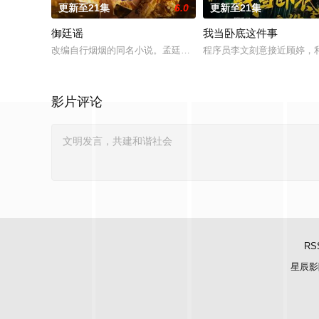
更新至21集
6.0
更新至21集
御廷谣
我当卧底这件事
改编自行烟烟的同名小说。孟廷辉，大平王朝有史以来个以女子
程序员李文刻意接近顾婷，
影片评论
RS
星辰影