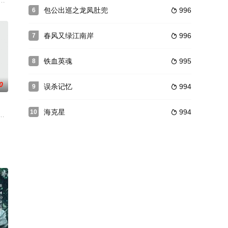
故事一开始就要让杨玉环与彭勃产生浪漫的恋情，用适当篇幅表现二人的情深意
活却给了她鸡飞狗跳的无奈。无论是身处以男性为主导的公司职场困境，还是单亲妈
包公出巡之龙凤肚兜
996
6

春风又绿江南岸
996
7

铁血英魂
995
8

0
误杀记忆
994
9

海克星
994
10

情，恋人之间的爱情和朋友之间的友情人与人之间等真挚感情。
严夕应邀到师兄家做客，不料却看到师兄一家惨遭灭门，万幸的是她师兄的儿子
要塞澶州危急。真宗皇帝率禁军主力增援，然而，大军到了黄河岸边，真宗却