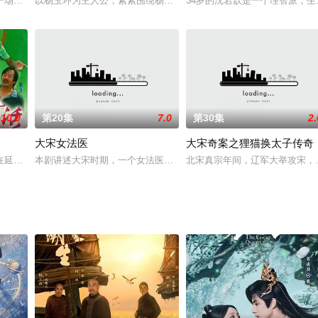
莲珍的真实事件改编的。
场戏“追捕”是５月１０日在沈阳市棋盘山拍摄完成的。
以杨玉环为主人公，紧紧围绕杨玉环的情感起伏、命运转折而展开。
34岁的沈若歆是一个理智派，生
10.0
第20集
7.0
第30集
2.
大宋女法医
大宋奇案之狸猫换太子传奇
在延续了前三部轻松快乐风格的基础上，着重地刻画和描写了比如父子之间的亲
本剧讲述大宋时期，一个女法医侦破十八年前灭门案的故事。女法医冷
北宋真宗年间，辽军大举攻宋，