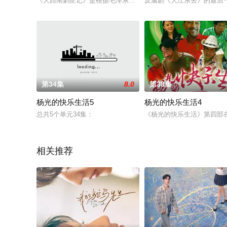
《大西南剿匪记》是根据毛泽东特赦的贵州布依族美貌女匪首程
反腐剧《大江东去》的最后一
第34集
8.0
第38集
杨光的快乐生活5
杨光的快乐生活4
总共5个单元34集：
《杨光的快乐生活》第四部
相关推荐