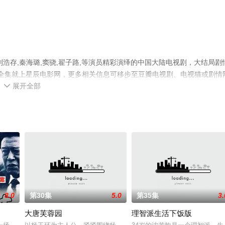
浩存,秦海璐,窦骁,翟子路,等演员精彩演绎的中国大陆电视剧，大结局剧
剧全集就上星辰电影网，更多相关信息可移步至豆瓣电视剧、电视猫或剧情
展开全部

8.0
第30集
5.0
第35集
3.
大唐芙蓉园
理智派生活下饭版