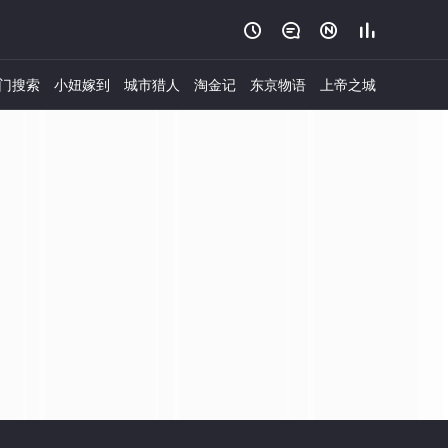




门搜索
小妞嫁到
城市猎人
淘金记
东京物语
上帝之城