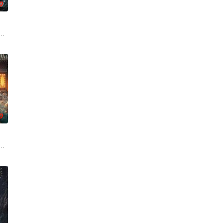
0
深联结。两人在命运波折中相互救赎、彼此成长，最终通过一本漫画《我的螃蟹
上的喜欢。”那个夜晚，他脸颊微热，还听见自己加速的心跳声……
争后，国家蒙羞，张謇虽高中状元，却渴望寻求强国之路。他毅然弃政从商，殚
家连载漫画《吾凰在上》。现代少女奚圆（姜贞羽 饰）因意外踏入玄机界，继
0
过程。案件设计采用 “积案牵现案” 模式，以粗粝的90年代质感为基调，既
休的对立绝境。而他们不知，对方正是自己苦寻多年的患难“兄弟”。富商之女
班子，偶遇“白天人住屋，晚上鬼占房”的阴阳宅，江淮被掳走配“阴婚”。他与