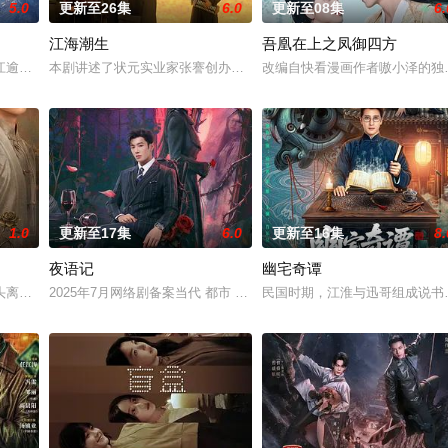
5.0
更新至26集
6.0
更新至08集
6.
江海潮生
吾凰在上之凤御四方
与童年时因一场意外落下身体残缺的少年顾铭夕（何洛洛 饰）的成长印记与深
江逾白长大以后，林知夏忽然对他说：“江逾白，我喜欢你，哲学和生物学意义
本剧讲述了状元实业家张謇创办大生企业，实业报国的故事。甲午战
改编自快看漫画作者嗷小泽的独
1.0
更新至17集
6.0
更新至16集
8.
夜语记
幽宅奇谭
定技术的支持下，通过摸排、勘查等传统刑侦手段，接连破获数起重案要案的艰难
头离奇失窃，戏班主横尸戏台，将冷血少帅许又安与昆曲名伶荣筱楠推向不死不
2025年7月网络剧备案当代 都市 海南越酷文化传媒有限公司
民国时期，江淮与迅哥组成说书