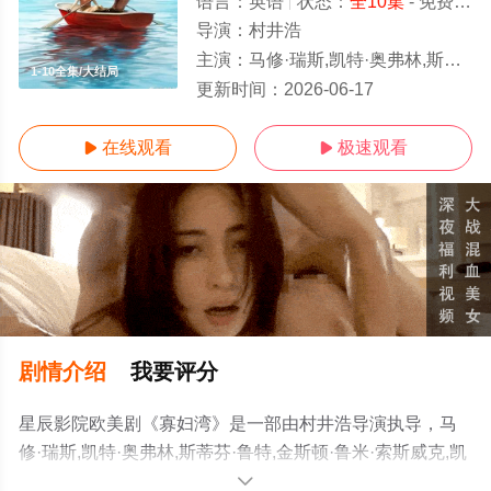
语言：
英语
状态：
全10集
- 免费在线观看
导演：
村井浩
主演：
马修·瑞斯,凯特·奥弗林,斯蒂芬·鲁特,金斯顿·鲁米·索斯威克,凯文·卡罗尔,戴尔·迪奇,Ava,Gaudet,威廉·希尔,戴维·阿姆斯特朗,伊莱·D·戈斯,Jimmy,Shi
1-10全集/大结局
更新时间：
2026-06-17
在线观看
极速观看


剧情介绍
我要评分
星辰影院欧美剧《寡妇湾》是一部由村井浩导演执导，马
修·瑞斯,凯特·奥弗林,斯蒂芬·鲁特,金斯顿·鲁米·索斯威克,凯
文·卡罗尔,戴尔·迪奇,Ava,Gaudet,威廉·希尔,戴维·阿姆斯特
