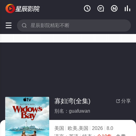






寡妇湾(全集)
分享

别名：guafuwan
美国
欧美,美国
2026
8.0