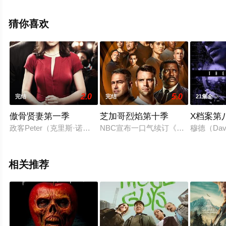
朗,伊莱·D·戈斯,Jimmy,Shirts,伊恩·莱昂斯,克里斯托弗·C·詹
姆斯,Shawn,Jain,Kevin,F.,Conwa等演员精彩演绎的美国电
猜你喜欢
视剧，大结局剧情已揭晓（1-10全集），手机免费观看高
清未删减完整版电视剧全集就上星辰电影网，更多相关信
息可移步至豆瓣电视剧、电视猫或剧情网等平台了解。
2.0
5.0
完结
完结
21集全
傲骨贤妻第一季
芝加哥烈焰第十季
X档案第
政客Peter（克里斯·诺斯 Chris Noth 饰）因性丑闻和政治丑闻被
NBC宣布一口气续订《#芝加哥烈焰# Chi
穆德（Dav
相关推荐