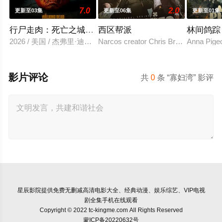
7.0
2.0
更新至03集
更新至06集
更新至01集
行尸走肉：死亡之城 第三季
西区帮派
林间鸽踪
2026 / 美国 / 杰弗里·迪恩·摩根,劳伦·科汉
Narcos creator Chris Brancato is deve
Anna Pigeon
影片评论
共
0
条 “寡妇湾” 影评
星辰影院
提供免费无删减高清电影大全、经典动漫、娱乐综艺、VIP电视
剧全集手机在线观看
Copyright © 2022 tc-kingme.com All Rights Reserved
蒙ICP备20220632号