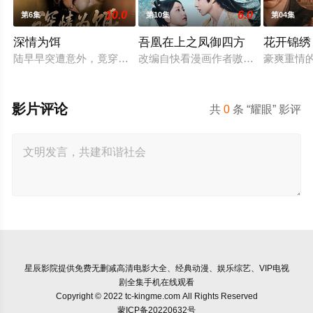
10.0
6.0
第6集
第10集
第04集
深情为饵
吾凰在上之凤御四方
花开锦绣
陆早早突遭意外，竟穿越成民国少夫人苏沐晚，醒来，却是丈夫枪
改编自快看漫画作者嗷小泽的独家连
豪爽重情
影片评论
共
0
条 “耀眼” 影评
星辰影院
提供免费无删减高清电影大全、经典动漫、娱乐综艺、VIP电视
剧全集手机在线观看
Copyright © 2022 tc-kingme.com All Rights Reserved
蒙ICP备20220632号