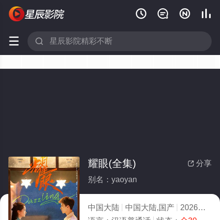






耀眼(全集)
分享

别名：yaoyan
中国大陆
中国大陆,国产
2026
1.0