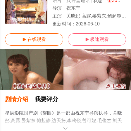
语言：
汉语普通话
状态：
全30集
- 
导演：
祝东宁
主演：
关晓彤,高露,晏紫东,鲍起静,边天扬,李昀锐,曾可妮,毛俊杰,刘天佐,夏德俊,杨晓丹,高秋梓,小么哥,姜来,姚琛,姚景元,肖沅希,王佳璇,王翰闻,刘亭希
1-36全集/大结局
更新时间：
2026-06-10
在线观看
极速观看


剧情介绍
我要评分
星辰影院国产剧《耀眼》是一部由祝东宁导演执导，关晓
彤,高露,晏紫东,鲍起静,边天扬,李昀锐,曾可妮,毛俊杰,刘天
佐,夏德俊,杨晓丹,高秋梓,小么哥,姜来,姚琛,姚景元,肖沅希,
