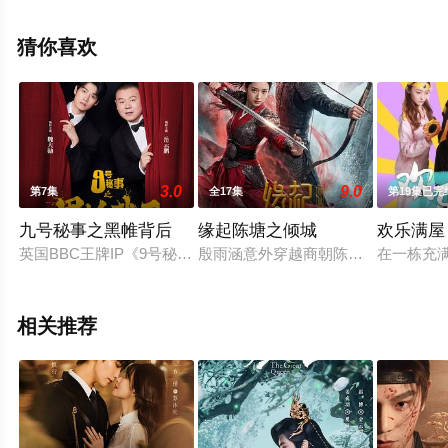
王佳璇,王翰闻,刘亭希等演员精彩演绎的中国大陆电视剧，
大结局剧情已揭晓（1-36全集），手机免费观看高清未删
猜你喜欢
减完整版电视剧全集就上星辰电影网，更多相关信息可移
步至豆瓣电视剧、电视猫或剧情网等平台了解。
3.0
9.0
第7集
全17集
第19集已完
九号秘事之黑帷背后
缘起陈塘之倾城
欢乐满屋
英国BBC王牌IP《9号秘事》中国版，是BBC Studios
殷雨涵意外穿越商朝陈塘关，与李靖
在一栋充
相关推荐