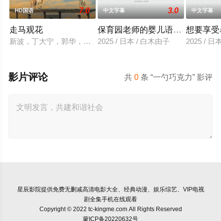
7.0
3.0
HD国语
中文字幕
中文字幕
走马观花
保育园老师的婴儿语让人超兴奋
想要享受
新波，丁大宁，郭华，程一木他们毕业于同一所大学。他们和很
2025 / 日本 / 白木由子
2025 / 
影片评论
共
0
条 “一勺巧克力” 影评
星辰影院
提供免费无删减高清电影大全、经典动漫、娱乐综艺、VIP电视
剧全集手机在线观看
Copyright © 2022 tc-kingme.com All Rights Reserved
蒙ICP备20220632号