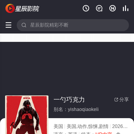






一勺巧克力
分享

别名：yishaoqiaokeli
美国
美国,动作,惊悚,剧情
2026
6.0