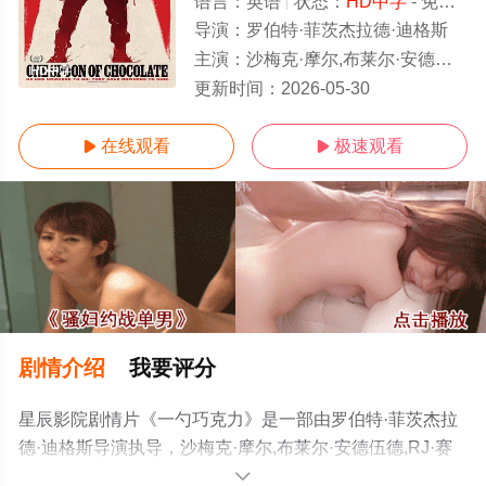
语言：
英语
状态：
HD中字
- 免费在线观看
导演：
罗伯特·菲茨杰拉德·迪格斯
主演：
沙梅克·摩尔,布莱尔·安德伍德,RJ·赛勒,迈克尔·哈尔尼,帕丽斯·杰克逊,艾默莉·克鲁奇菲尔德,Harry·Goodwins
HD中字
更新时间：
2026-05-30
在线观看
极速观看


剧情介绍
我要评分
星辰影院剧情片《一勺巧克力》是一部由罗伯特·菲茨杰拉
德·迪格斯导演执导，沙梅克·摩尔,布莱尔·安德伍德,RJ·赛
勒,迈克尔·哈尔尼,帕丽斯·杰克逊,艾默莉·克鲁奇菲尔
