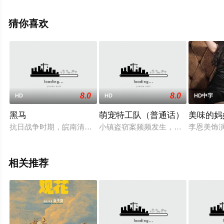
德,Harry·Goodwins等演员精彩演绎的美国电影，手机免费
观看高清未删减完整版电影大全就上星辰电影网，更多相
猜你喜欢
关信息可移步至豆瓣电影、电视猫或剧情网等平台了解。
8.0
8.0
HD
HD
HD中字
黑马
萌宠特工队（普通话）
美味的妈
抗日战争时期，皖南清河镇，孤儿天星和葫芦，栖身山洞，以讨
小镇盗窃案频频发生，一只梦想成为
李恩美饰
相关推荐