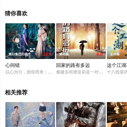
电视剧全集就上星辰电影网，更多相关信息可移步至豆瓣
电视剧、电视猫或剧情网等平台了解。
猜你喜欢
10.0
6.0
第22集已完结
第45集
全28集
心间错
回家的路有多远
这个江湖
以心为引，因你而来；爱恨起落，皆由心生。一段人妖牵绊，百
秦建东和唐亚莉是一对恩爱夫妻，膝
十八线菜
相关推荐