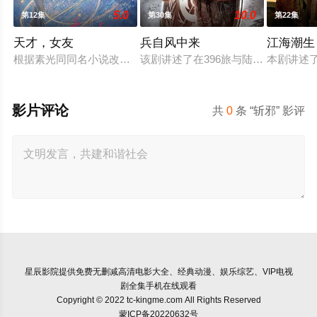
5.0
10.0
第12集
第30集
第22集
天才，女友
兵自风中来
江海潮生
根据素光同同名小说改编。江逾白长大以后，林知夏忽然对他说：
该剧讲述了在396旅与陆军步兵学院
本剧讲述
影片评论
共
0
条 “斩邪” 影评
星辰影院
提供免费无删减高清电影大全、经典动漫、娱乐综艺、VIP电视
剧全集手机在线观看
Copyright © 2022 tc-kingme.com All Rights Reserved
蒙ICP备20220632号