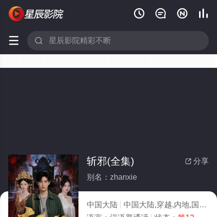






斩邪(全集)
分享

别名：zhanxie
中国大陆
中国大陆,穿越,内地,国产
2