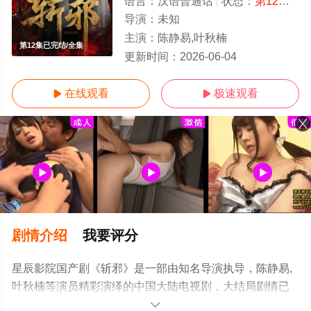
语言：
汉语普通话
状态：
第12集已完结
导演：
未知
主演：
陈静易,叶秋楠
第12集已完结/全集
更新时间：
2026-06-04
在线观看
极速观看


剧情介绍
我要评分
星辰影院国产剧《斩邪》是一部由知名导演执导，陈静易,
叶秋楠等演员精彩演绎的中国大陆电视剧，大结局剧情已
揭晓（第12集已完结），手机免费观看高清未删减完整版
