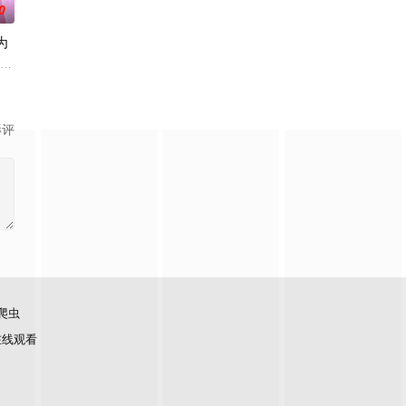
0
为
工作,抽空写文章。偶然自己的粉丝sean咖啡厅范本相贤见面,表示祝贺,尹相
奈美,深見博,野上祐二
影评
爬虫
在线观看