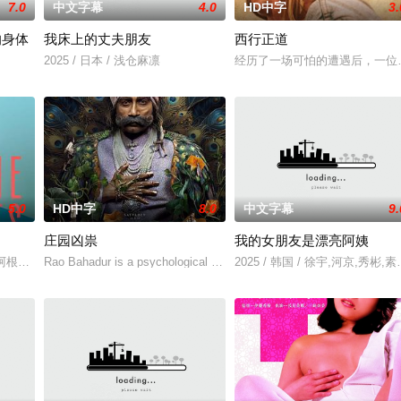
7.0
中文字幕
4.0
HD中字
3.
的身体
我床上的丈夫朋友
西行正道
2025 / 日本 / 浅仓麻凛
经历了一场可怕的遭遇后，一位
5.0
HD中字
8.0
中文字幕
9.
庄园凶祟
我的女朋友是漂亮阿姨
无恢复可能的四肢——的治疗方法，而一步步踏入在追求理想的理性与疯狂之间
的阿根廷造型师丽娜在瑞士的一场颁奖典礼后，被一种突如其来的冲动驱使。回
Rao Bahadur is a psychological drama set against the backdrop of a 
2025 / 韩国 / 徐宇,河京,秀彬