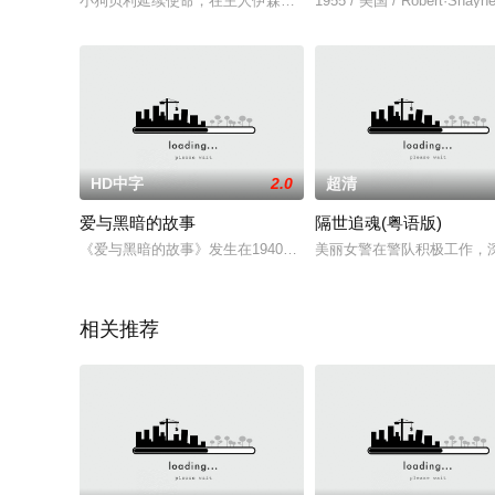
小狗贝利延续使命，在主人伊森的嘱托下，通过不断的生命轮回，
1955 / 美国 / Robert·Sh
HD中字
2.0
超清
爱与黑暗的故事
隔世追魂(粤语版)
《爱与黑暗的故事》发生在1940年代末期的耶路撒冷，书中通
美丽女警在警队积极工作，
相关推荐