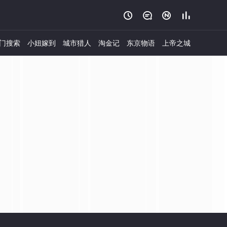




门搜索
小妞嫁到
城市猎人
淘金记
东京物语
上帝之城