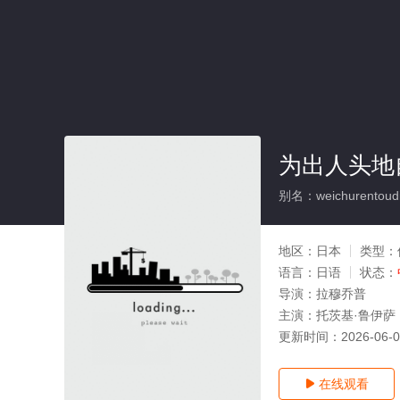
为出人头地
别名：weichurentoudi
地区：
日本
类型：
语言：
日语
状态：
导演：
拉穆乔普
主演：
托茨基·鲁伊萨
更新时间：
2026-06-
在线观看
