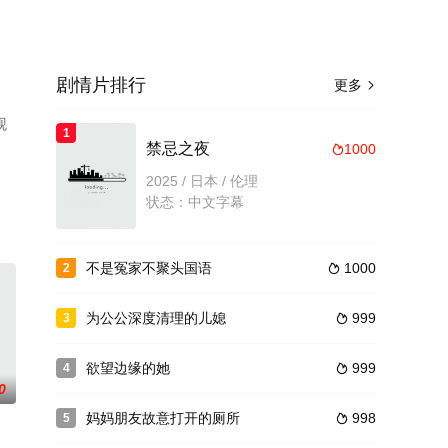
剧情片排行
更多

观
1
禁忌之夜
1000

2025 / 日本 / 伦理
状态：中文字幕
不是冤家不聚头国语
1000
2

为公公深度清理的儿媳
999
3

欲望边缘的她
999
4

0
妈妈朋友故意打开的厕所
998
5
