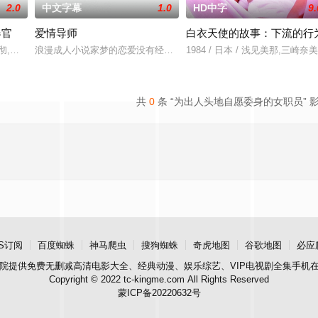
2.0
中文字幕
1.0
HD中字
9.
器官
爱情导师
白衣天使的故事：下流的行
小泽彻,有村望海
浪漫成人小说家梦的恋爱没有经验的作家志愿者耶的粉丝sean咖啡厅
1984 / 日本 / 浅见美那,三崎
共
0
条 “为出人头地自愿委身的女职员” 
S订阅
百度蜘蛛
神马爬虫
搜狗蜘蛛
奇虎地图
谷歌地图
必应
院
提供免费无删减高清电影大全、经典动漫、娱乐综艺、VIP电视剧全集手机
Copyright © 2022 tc-kingme.com All Rights Reserved
蒙ICP备20220632号