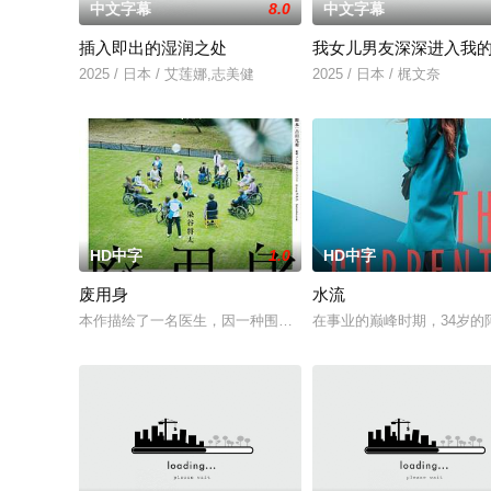
中文字幕
8.0
中文字幕
插入即出的湿润之处
我女儿男友深深进入我
2025 / 日本 / 艾莲娜,志美健
2025 / 日本 / 梶文奈
HD中字
1.0
HD中字
废用身
水流
本作描绘了一名医生，因一种围绕“废用身”——因瘫痪等原因已
在事业的巅峰时期，34岁