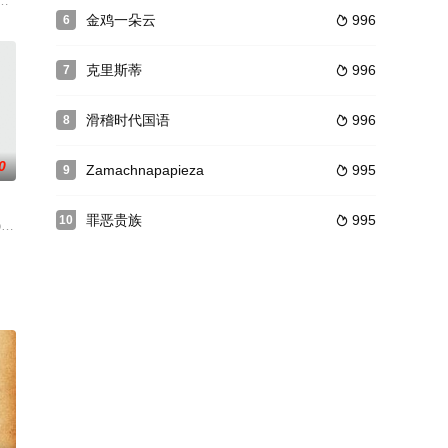
义，最终帮助CJ收获幸福，再次回到主人伊森身边。
,威廉·福西特,保罗·兰顿,哈利·哈维,Robert·Stevenson,芭芭拉·佩顿,Kate·MacKen
上海，迎接他的是巡捕的盘查和叛徒的指认，灭顶之灾瞬间降临，但他凭着过人
节目组始终怀着向老艺术家致敬的心态认真学习，努力让小演员在形似的同时做
金鸡一朵云
996
6

克里斯蒂
996
7

滑稽时代国语
996
8

0
Zamachnapapieza
995
9

罪恶贵族
995
10

了以色列建国的重大历史事件。
一番侦查，凶手竟然可能是幽灵，到底是人犯案还是幽灵呢？
女人的尸体，当他向酗酒的中尉解释他的状况时，一个关于勒索、神秘和谋杀的
itia Dosch 饰）在20岁那年就认识男友了，两人携手一路走过了漫长的