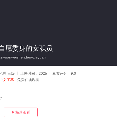
自愿委身的女职员
ziyuanweishendenvzhiyuan
伦理,三级
上映时间：
2025
豆瓣评分：
9.0
中文字幕
- 免费在线观看
07
极速观看
