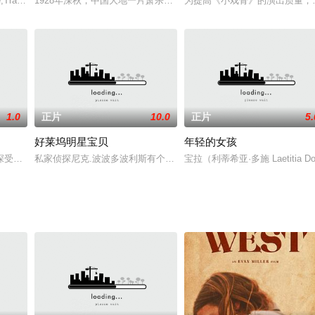
 执着守护伊森的孙女CJ，将伊森对孙女的爱与陪伴，当做最重要的 使命和意
ayne,Tracey·Roberts,Jay·Adler,Anthony·Jochim,哈罗德·米勒,赛琳娜·罗伊尔
1928年深秋，中国大地一片萧杀，一个小个子的共产党人乘船登陆
为提高《小戏骨》的演出质量，
1.0
正片
10.0
正片
5.
好莱坞明星宝贝
年轻的女孩
过作者童年的视角写出了他母亲身患精神疾病的困扰和父亲的无助，同时也展现
深受欢迎，又爱上了很有爱心的富豪帅哥。偏偏这时候杀人凶案连连发生，经过
私家侦探尼克.波波多波利斯有个问题：他办公室的地板上有一具漂亮
宝拉（利蒂希亚·多施 Laet