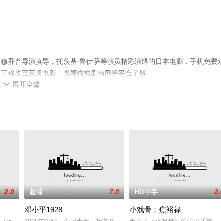
穆乔普导演执导，托茨基·鲁伊萨等演员精彩演绎的日本电影，手机免费
息可移步至豆瓣电影、电视猫或剧情网等平台了解。
展开全部

2.0
超清
7.0
HD中字
2.
邓小平1928
小戏骨：焦裕禄