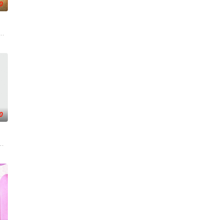
0
小镇女子向疏远的哥哥借了钱，独自一人踏上穿越西德克萨斯州的旅程，寻求
0
摇摆的危险领域。在某座城镇的日间照护中心里，一种突破性的疗法在老年人之
到布宜诺斯艾利斯后，她什么也没说，但她内心深处似乎发生了某种变化——这
fading aristocracy, Made in Telugu, for the world. Remem
,素美,崔敏浩,时宇,金东宇,韩蔚