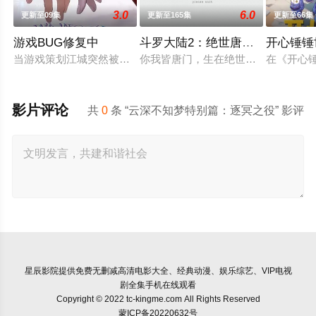
3.0
6.0
更新至09集
更新至165集
更新至66集
游戏BUG修复中
斗罗大陆2：绝世唐门2023
开心锤锤
当游戏策划江城突然被拉进自己精心打造的数字世界时，他原本
你我皆唐门，生在绝世中——腾讯视
在《开心
影片评论
共
0
条 “云深不知梦特别篇：逐冥之役” 影评
星辰影院
提供免费无删减高清电影大全、经典动漫、娱乐综艺、VIP电视
剧全集手机在线观看
Copyright © 2022 tc-kingme.com All Rights Reserved
蒙ICP备20220632号