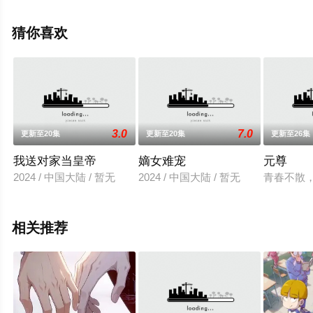
未删减完整版动漫全集就上星辰电影网，更多相关信息可
移步至豆瓣动漫、电视猫或剧情网等平台了解。
猜你喜欢
3.0
7.0
更新至20集
更新至20集
更新至26集
我送对家当皇帝
嫡女难宠
元尊
2024 / 中国大陆 / 暂无
2024 / 中国大陆 / 暂无
青春不散，
相关推荐