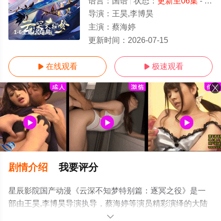
语言：
国语
状态：
更新至06集
- 免费在线观看
导演：
王昊,李博昊
主演：
蔡海婷
1-6全集/大结局
更新时间：
2026-07-15
在线观看
极速观看


剧情介绍
我要评分
星辰影院国产动漫《云深不知梦特别篇：逐冥之役》是一
部由王昊,李博昊导演执导，蔡海婷等演员精彩演绎的大陆
动漫，大结局剧情已揭晓（1-6全集），手机免费观看高清
