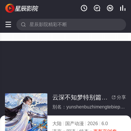






云深不知梦特别篇：逐冥之役(全集)
分享

别名：yunshenbuzhimengtebiepianzhumingzhiyi
大陆
国产动漫
2026
6.0