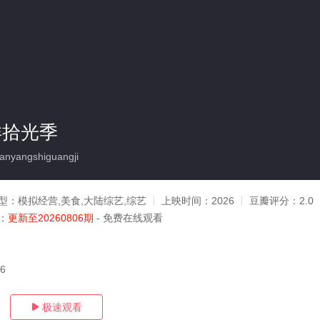
洋拾光季
nyangshiguangji
型：
模拟经营,美食,大陆综艺,综艺
上映时间：
2026
豆瓣评分：
2.0
：
更新至20260806期
- 免费在线观看
06
极速观看
