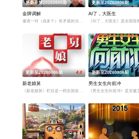
更新至第20260806期
5.0
更新至20260806期
金牌调解
AI了，大医生
邀请一对（或多个）有矛盾的当事人进入演播室，主持人和人民
《AI了，大医生》是全国首
更新至20260806期
4.0
更新至20260806期
新老娘舅
男生女生向前冲
《新老娘舅》栏目是一档全国首创的调解类谈话节目，由新娱乐
《男生女生向前冲》是安徽