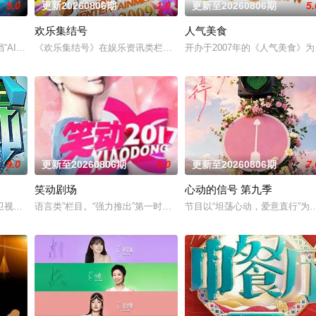
5.0
更新20260806期
1.0
更新至20260806期
5.
欢乐集结号
人气美食
调解员现场为当事人排忧解难，通过节目告诉观众面对纠纷的智慧和解决矛盾的
档“AI+医学”全媒体健康科普节目，第一季大咖季由湖北广播电视台联合湖北省
《欢乐集结号》在娱乐资讯类栏目中一枝独秀，领跑全国，是辽宁卫
开办于2007年的《人气美食
9.0
更新至20260806期
9.0
更新至20260806期
7.
笑动剧场
心动的信号 第九季
和上海市司法局联合制作。节目以调解百姓纠纷、营造和谐社会为宗旨，用老百
卫视的一档全民榜样健身节目。从2010年开始，《男生女生向前冲》已经连续
语言类”栏目。“强力推出”第一时段，独创“幽默评书”打造北京风格，“
节目以“坦荡心动，爱意直行”