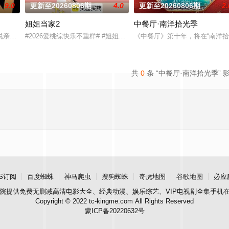
9.0
更新至20260806期
4.0
更新至20260806期
2.
姐姐当家2
中餐厅·南洋拾光季
生活与亲手建造，探索"在不够理想的环境中，如何创造理想生活"的时代命题。这
说亲情。第三调解室是国内第一档具有法律效力的排解矛盾、化解纠纷的电视节
#2026爱桃综快乐不重样# #姐姐当家# 第二季惊喜回归，看姐姐
《中餐厅》第十年，将在“南洋
共
0
条 “中餐厅·南洋拾光季” 
S订阅
百度蜘蛛
神马爬虫
搜狗蜘蛛
奇虎地图
谷歌地图
必应
院
提供免费无删减高清电影大全、经典动漫、娱乐综艺、VIP电视剧全集手机
Copyright © 2022 tc-kingme.com All Rights Reserved
蒙ICP备20220632号