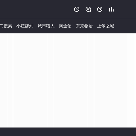




门搜索
小妞嫁到
城市猎人
淘金记
东京物语
上帝之城