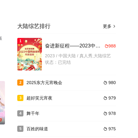
大陆综艺排行
更多

版
1
奋进新征程——2023中国网络视听年度盛典
988

2023 / 中国大陆 / 真人秀,大陆综艺
状态：已完结
2025东方元宵晚会
980
2

超好笑元宵夜
979
3

舞千年
978
4

0
百姓的味道
975
5
