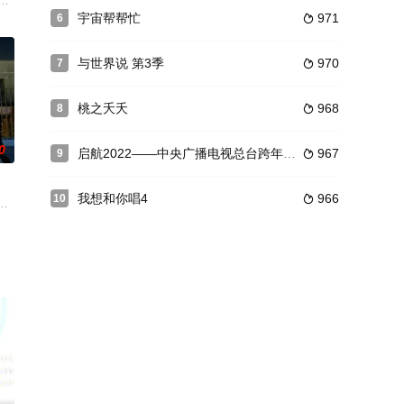
展开积极讨论，通过对话寻求多元的解答，同时增进中国与世界文化的交流。非正
，体验一日情侣，共同完成最想与理想对象做的事，寻找最舒适的爱情，与真实
错过爱情的单身男女，学会理解和思考，探寻追爱的新答案，让观众沉浸式感受
宇宙帮帮忙
971
6

积虑当上了皇后，却因此践踏了无数真心，与青梅竹马的小侯爷反目。后，曾
与世界说 第3季
970
7

桃之夭夭
968
8

0
启航2022——中央广播电视总台跨年盛典
967
9

我想和你唱4
966
10

未来的“时空神骏”。它代表着杂技艺术中那股奔腾不息、超越极限的生命力，是
音」重现2004-2024音乐综艺20年时光金曲，完成一次跨越20年的中国
将于12月20日起在芒果TV独家开播，为观众带来连续的舞台盛宴与情感共鸣
年度优秀IP和内容，是一年一度网络视听行业的年终大联欢，为网络视听行业