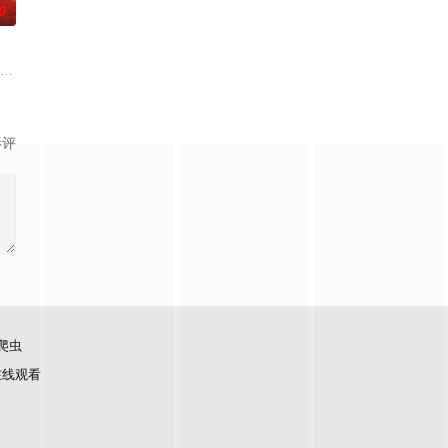
0
是一场关于城市更新，社区再造与社交实验的"温暖成人童话"。
目。节目将司法局的人民调解室，公安局的联合调解室，人民法院的庭前调解
们如何见招拆招，畅聊人生的酸甜苦辣。观察团已就位，等你一起来“当家”！
拾光”的氛围中，打造一家独具风格特色的田园餐厅。内容场景上，除餐厅本体外
影评
爬虫
在线观看