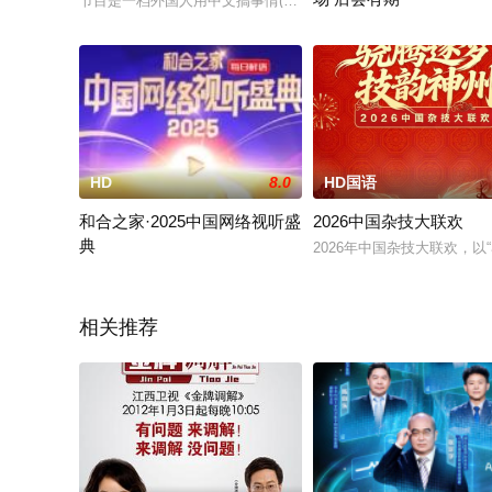
节目是一档外国人用中文搞事情(siao)的文化访谈类节目，
该剧改编自时镜的同名小说
HD
8.0
HD国语
和合之家·2025中国网络视听盛
2026中国杂技大联欢
典
2026年中国杂技大联欢，
网络视听盛典是由国家广播电视总局指导，中国网络视听节目服务
相关推荐