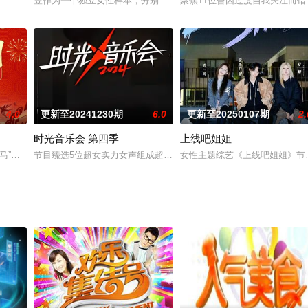
各国青年聚集在一起，以诙谐态度和调侃精神，就当下年轻人普遍关心的热点话题
笠作为一个独立女性样本，分别与多位不同类型的男生约会度过一天
聚焦11位曾因过度自我关注而
，曾经的姜雪宁无依无靠，因要自保、也因贪婪，她不择手段的谋取权势，处心
4.0
更新至20241230期
6.0
更新至20250107期
2.
时光音乐会 第四季
上线吧姐姐
以“马”作为核心意象，它不再是普通的生肖符号，而是升华为贯穿过去、现在与
节目臻选5位超女实力女声组成超女梦之队，迎接九大音乐 IP「音乐知
女性主题综艺《上线吧姐姐》节目
协会、中国电视艺术委员会主办，内容由全网视听平台共同呈现，汇集各平台