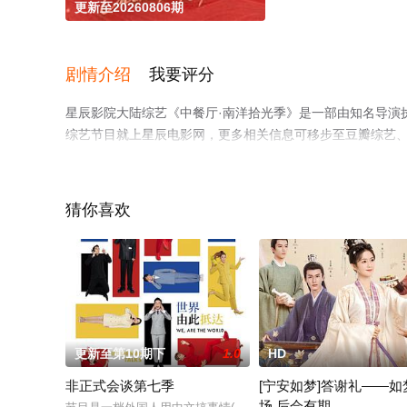
更新至20260806期
剧情介绍
我要评分
星辰影院大陆综艺《中餐厅·南洋拾光季》是一部由知名导演
综艺节目就上星辰电影网，更多相关信息可移步至豆瓣综艺
猜你喜欢
更新至第10期下
1.0
HD
非正式会谈第七季
[宁安如梦]答谢礼——如
场 后会有期