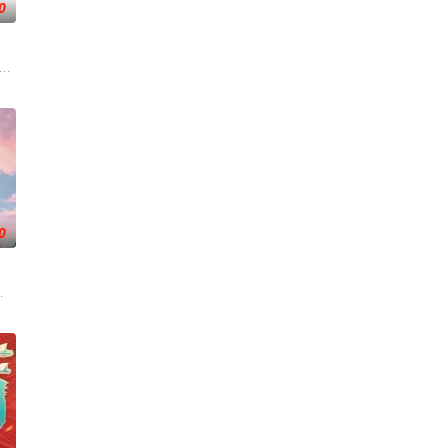
0
艺术，将真实事件和综艺手段完美交融，塑造全新节目模式。节目中将大力体
医师协会策划推出，“人民英雄”国家荣誉称号获得者张定宇联合发起。节目打造主
视唯一一档以报道娱乐动态、解读文化现象、重温经典作品为内容的专题栏目。
》为美食榜单、人气小店、民间美食、烹饪厨艺和饮食风俗为主要内容的美食文
0
姓喜闻乐见的形式，潜移默化地宣传国家的政策法规，受到了观众的广泛欢迎
播出三年，形成了自身的品牌规模效应，据CSM数据显示，前五季的节目，平
坚守稳固”第二时段，坚持有“亲和力”的专业化道路，“独具匠心”年轻时段，开辟
为核心主题，聚焦真诚直白的新式恋爱，告别无效拉扯，走进心动小屋，见证单