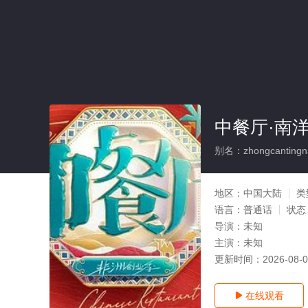
中餐厅·南
别名：zhongcantingna
地区：
中国大陆
类
语言：
普通话
状态
导演：
未知
主演：
未知
更新时间：
2026-08-
在线观看
