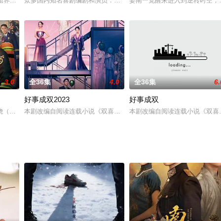
西毒》《南帝北丐》《华山论剑》《九阴真经》。
法租界。丝绸大王徐清道府邸张灯结彩为公子徐天赐（刘小锋饰）娶亲。东吴大
众多国内知名喜剧编剧和演员：六兽、刘旸教主、土豆、石老板、鑫仔
姜南一觉醒来进入到逆转时空，变
3.0
全36集
4.0
全36集
6.
好事成双2023
好事成双
班。发小陈克海和方黎结伴前往，以期抗日救国。特训班残酷的经历让陈克海看清
骁（黄景瑜 饰）拥有过人的消防技巧和丰富的消防经验，是北浔市和平路特勤
本剧改编自阅读连载小说《双喜》，作者朗朗。曾是一流大学高材生
本剧改编自阅读连载小说《双喜