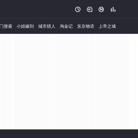




门搜索
小妞嫁到
城市猎人
淘金记
东京物语
上帝之城