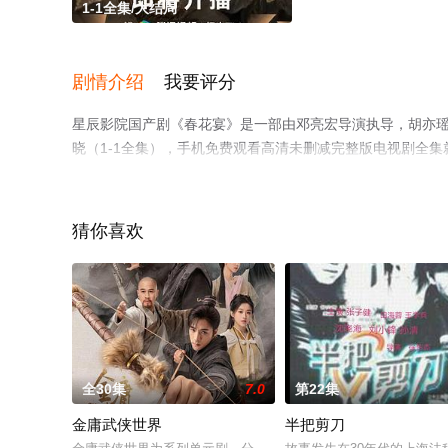
1-1全集/大结局
剧情介绍
我要评分
星辰影院国产剧《春花宴》是一部由邓亮宏导演执导，胡亦瑶
晓（1-1全集），手机免费观看高清未删减完整版电视剧全
台了解。
猜你喜欢
全30集
7.0
第22集
金庸武侠世界
半把剪刀