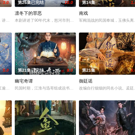
3.0
第26集已完结
10.0
第14集
1.
凛冬下的罪恶
南戏
女奚圆（姜贞羽 饰）因意外踏入玄机界，继而卷入虎云国内乱的漩涡，身陷
，讲述了邻家女孩庞倩（苏晓彤 饰）与童年时因一场意外落下身体残缺的少年
本剧讲述了90年代末，怒河市刑侦支队在无普及监控、无DNA鉴定技
军阀混战的民国奉城，玉佛头离
5.0
第21集已完结
8.0
第21集
6.
幽宅奇谭
御廷谣
江逾白长大以后，林知夏忽然对他说：“江逾白，我喜欢你，哲学和生物学意义
民国时期，江淮与迅哥组成说书班子，偶遇“白天人住屋，晚上鬼占房
改编自行烟烟的同名小说。孟廷