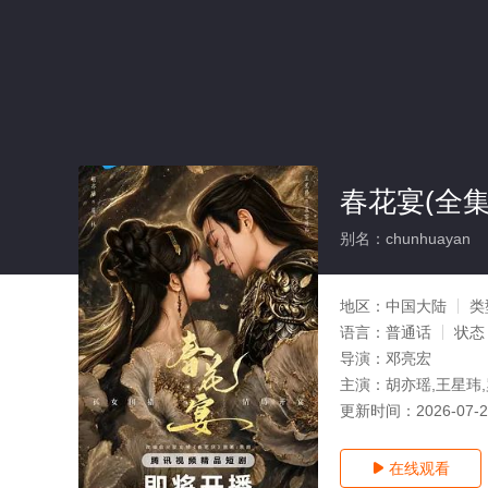
春花宴(全集
别名：chunhuayan
地区：
中国大陆
类
语言：
普通话
状态
导演：
邓亮宏
主演：
胡亦瑶,王星玮
更新时间：
2026-07-
在线观看
