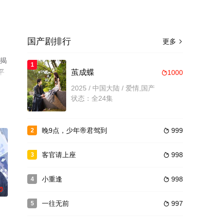
国产剧排行
更多

已揭
1
平
茧成蝶
1000

2025 / 中国大陆 / 爱情,国产
状态：全24集
晚9点，少年帝君驾到
999
2

客官请上座
998
3

小重逢
998
4

0
一往无前
997
5
