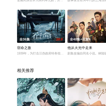
金庸武侠世界为系列单元剧，分为五个单元《铁血丹心》《东邪
故事发生在30年代的上海
全36集
10.0
全40集+花絮6
宿命之敌
他从火光中走来
1939年，为打击汪伪政府特务组织76号，军统成立新安特训
剧集改编自同名小说。林陆
相关推荐