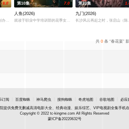
6.0
第10集
7.0
第20集
1.
人鱼(2026)
九门(2026)
顾炎带自己用程序员身份卧底电诈集团以求查出未婚妻离奇死亡的真相。两人联
创办大生企业，实业报国的故事。甲午战争后，国家蒙羞，张謇虽高中状元，却
就读于职业中学培训部的花季女生苏琳（黄杨钿甜 饰），虽自小被父
长沙风云再起之时，张启山（陈
共
0
条 “春花宴” 
S订阅
百度蜘蛛
神马爬虫
搜狗蜘蛛
奇虎地图
谷歌地图
必应
院
提供免费无删减高清电影大全、经典动漫、娱乐综艺、VIP电视剧全集手机
Copyright © 2022 tc-kingme.com All Rights Reserved
蒙ICP备20220632号