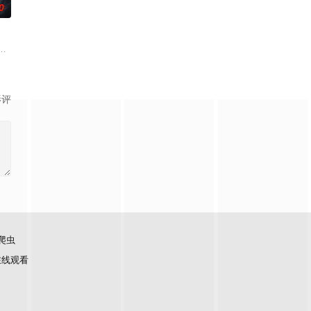
0
手查出诈骗团伙头目阎礼的犯罪证据并将他交给警方，让诈骗团伙受到了应有
渴望寻求强国之路。他毅然弃政从商，殚精竭虑，创办了中国第一家民营纺织
母忽视，在艰苦环境中长大，但她始终刻苦学习，憧憬未来。为此，苏琳苦练
伟霆 饰）与吴老狗（曾舜晞 饰）强强联手，携手霍仙姑（陈瑶 饰）与九门诸
影评
爬虫
在线观看