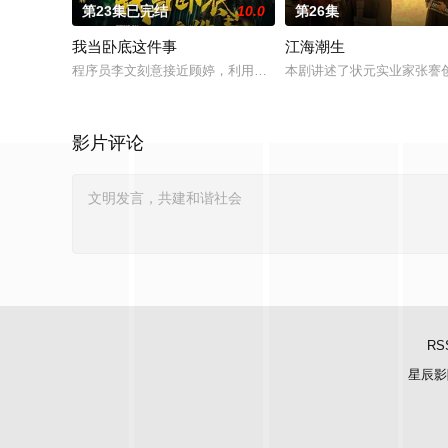
第23集已完结
10.0
第26集
我当卧底这件事
江海潮生
程序员李文刻意接近顾婷，利用顾炎女儿奴的属性，请求老炮儿
本剧讲述了状元实业家张謇
影片评论
RS
星辰影