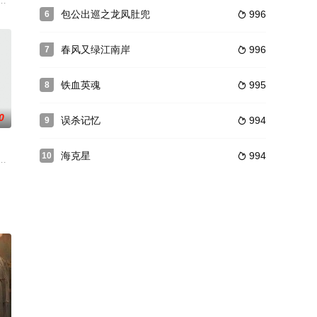
学才子徐天赐，迎娶的是宁波副镇守使曹锦棠的爱女曹亚男。不料，曹亚男毙命
（“刘波”）等，共同为B站量身打造脱口秀短剧。平凡人生过腻了？异次元管理
成了男儿心女儿身的姜楠，要想返回现实世界，必须要在14天内找到真爱。曾经
包公出巡之龙凤肚兜
996
6

春风又绿江南岸
996
7

铁血英魂
995
8

0
误杀记忆
994
9

海克星
994
10

了军统的真面目。最后一次刺杀任务失败，陈、方二人天各一方。两年后，已秘
站站长。因缘际会下，他被选中成了一档旨在科普消防知识的真人节目的教官。
的林双，婚后迅速怀孕成了全职妈妈，但为家庭全身心付出的她遭遇背叛。离婚
》，作者朗朗。曾是一流大学高材生的林双，婚后迅速怀孕成了全职妈妈，但为