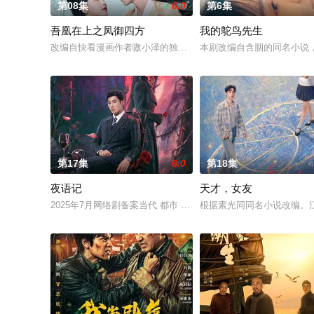
第08集
6.0
第6集
吾凰在上之凤御四方
我的鸵鸟先生
改编自快看漫画作者嗷小泽的独家连载漫画《吾凰在上》。现代少
本剧改编自含胭的同名小说
第17集
6.0
第18集
夜语记
天才，女友
2025年7月网络剧备案当代 都市 海南越酷文化传媒有限公司
根据素光同同名小说改编。