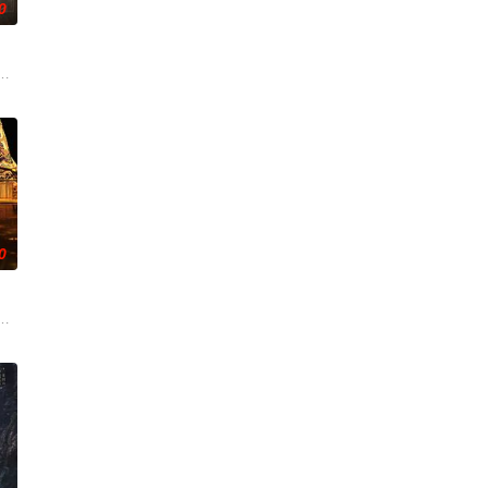
0
重重危机，而在一次次险象环生中，奚圆的真实身份逐渐浮出水面，她体内的凤
顾铭夕（何洛洛 饰）的成长印记与深深联结。两人在命运波折中相互救赎、彼
术的支持下，通过摸排、勘查等传统刑侦手段，接连破获数起重案要案的艰难过程
奇失窃，戏班主横尸戏台，将冷血少帅许又安与昆曲名伶荣筱楠推向不死不休的
0
上的喜欢。”那个夜晚，他脸颊微热，还听见自己加速的心跳声……
”的阴阳宅，江淮被掳走配“阴婚”。他与女探长穆英搭档，侦破阎王娶亲、五鬼
辉，大平王朝有史以来个以女子进士科三元及第入翰林院的奇女子。十年前的