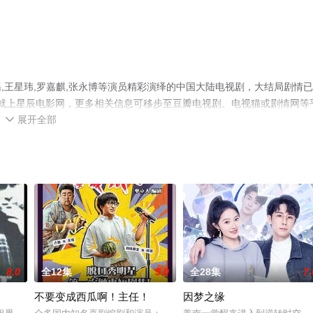
,王星玮,罗嘉麒,张永博等演员精彩演绎的中国大陆电视剧，大结局剧情
集就上星辰电影网，更多相关信息可移步至豆瓣电视剧、电视猫或剧情网等
展开全部

8.0
全12集
5.0
全28集
7.
不要变成西瓜啊！主任！
因梦之缘