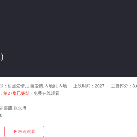
)
型：
甜虐爱情,古装爱情,内地剧,内地
上映时间：
2027
豆瓣评分：
8.
：
第27集已完结
- 免费在线观看
,罗嘉麒,张永博
20
极速观看
