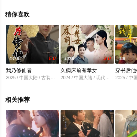
观看高清未删减完整版电视剧全集就上星辰电影网，更多
相关信息可移步至豆瓣电视剧、电视猫或剧情网等平台了
猜你喜欢
解。
5.0
3.0
全67集
全73集
全集
我乃修仙者
久病床前有孝女
穿书后他
2025 / 中国大陆 / 古装仙侠
2024 / 中国大陆 / 现代都市
2025 / 
相关推荐