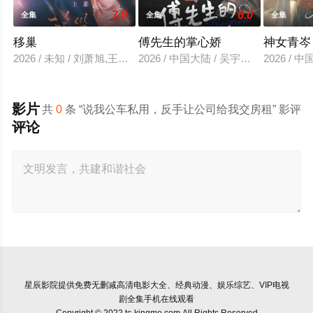
7.0
6.0
全集
全集
全集
移巢
傅先生的掌心娇
神女青岑
2026 / 未知 / 刘萧旭,王格格
2026 / 中国大陆 / 吴宇航＆郑千亦
2026 /
影片
共
0
条 “说我公车私用，反手让公司给我交房租” 影评
评论
星辰影院
提供免费无删减高清电影大全、经典动漫、娱乐综艺、VIP电视
剧全集手机在线观看
Copyright © 2022 tc-kingme.com All Rights Reserved