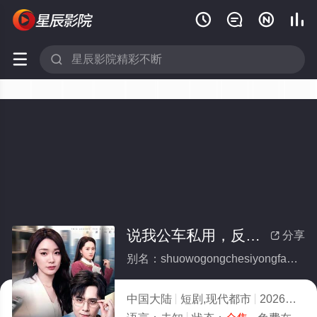






说我公车私用，反手让公司给我交房租(全集)
分享

别名：shuowogongchesiyongfanshouranggongsigeiwojiaofangzu
中国大陆
短剧,现代都市
2026
2.0