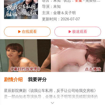
语言：
未知
状态：
全集
- 免费在线观看
导演：
未知
主演：
金珊＆吴子明
全集/全集
更新时间：
2026-07-07
在线观看
极速观看


剧情介绍
我要评分
星辰影院爽剧《说我公车私用，反手让公司给我交房租》
是一部由知名导演执导，金珊＆吴子明等演员精彩演绎的
中国大陆电视剧，大结局剧情已揭晓（全集），手机免费
