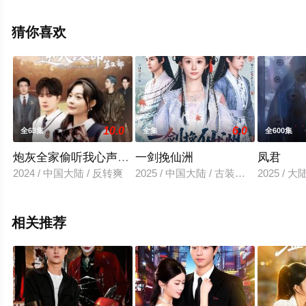
未删减完整版电视剧全集就上星辰电影网，更多相关信息
可移步至豆瓣电视剧、电视猫或剧情网等平台了解。
猜你喜欢
10.0
6.0
全63集
全集
全600集
炮灰全家偷听我心声后逆天改命第2部
一剑挽仙洲
凤君
2024 / 中国大陆 / 反转爽
2025 / 中国大陆 / 古装仙侠
2025 / 
相关推荐