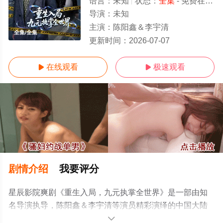
语言：
未知
状态：
全集
- 免费在线观看
导演：
未知
主演：
陈阳鑫＆李宇清
全集/全集
更新时间：
2026-07-07
在线观看
极速观看


剧情介绍
我要评分
星辰影院爽剧《重生入局，九元执掌全世界》是一部由知
名导演执导，陈阳鑫＆李宇清等演员精彩演绎的中国大陆
电视剧，大结局剧情已揭晓（全集），手机免费观看高清
