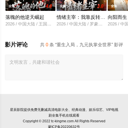
4.0
3.0
全集
全集
全集
落魄的他逆天崛起
情绪主宰：我靠反转人生封神
向阳而生
2026 / 中国大陆 / 王国豪杰＆诗语＆梁辰羽
2026 / 中国大陆 / 罗豪宇＆陈昕乔
2026 /
影片评论
共
0
条 “重生入局，九元执掌全世界” 影评
星辰影院
提供免费无删减高清电影大全、经典动漫、娱乐综艺、VIP电视
剧全集手机在线观看
Copyright © 2022 tc-kingme.com All Rights Reserved
蒙ICP备20220632号