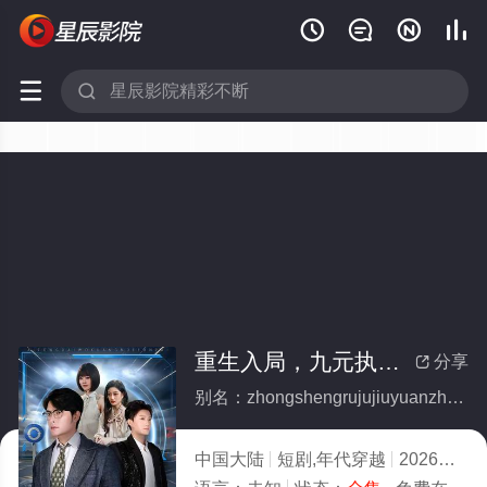






重生入局，九元执掌全世界(全集)
分享

别名：zhongshengrujujiuyuanzhizhangquanshijie
中国大陆
短剧,年代穿越
2026
8.0