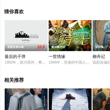
集），手机免费观看高清未删减完整版电视剧全集就上星
辰电影网，更多相关信息可移步至豆瓣电视剧、电视猫或
猜你喜欢
剧情网等平台了解。
10.0
5.0
更新至第26集
第30集完结
全40集
最后的子弹
一世情缘
柳舟记
1950年，除川西外，整个中国大陆地区已全部解放。在解放在
1945年，苦难的中国人民取得了抗
该剧改编
相关推荐