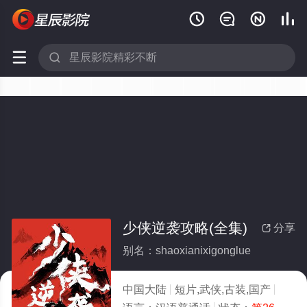






少侠逆袭攻略(全集)
分享

别名：shaoxianixigonglue
中国大陆
短片,武侠,古装,国产
2026