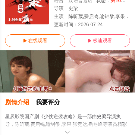
语言：
汉语普通话
状态：
第26集已完结
导演：
史梁
主演：
陈昕葳,费启鸣,喻钟黎,李果,张竞达,岳冬峰
1-26全集/大结局
更新时间：
2026-07-24
在线观看
极速观看


剧情介绍
我要评分
星辰影院国产剧《少侠逆袭攻略》是一部由史梁导演执
导，陈昕葳,费启鸣,喻钟黎,李果,张竞达,岳冬峰等演员精彩
演绎的中国大陆电视剧，大结局剧情已揭晓（1-26全
