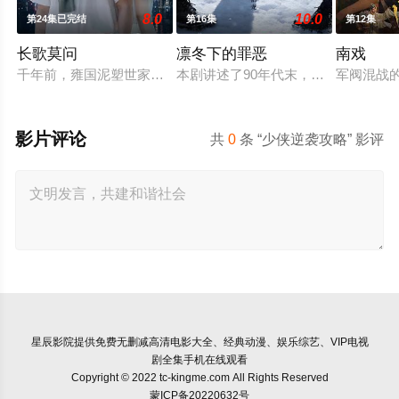
8.0
10.0
第24集已完结
第16集
第12集
长歌莫问
凛冬下的罪恶
南戏
千年前，雍国泥塑世家楚门因进贡的“十二生肖”离奇流血炸裂，
本剧讲述了90年代末，怒河市刑侦支
军阀混战
影片评论
共
0
条 “少侠逆袭攻略” 影评
星辰影院
提供免费无删减高清电影大全、经典动漫、娱乐综艺、VIP电视
剧全集手机在线观看
Copyright © 2022 tc-kingme.com All Rights Reserved
蒙ICP备20220632号