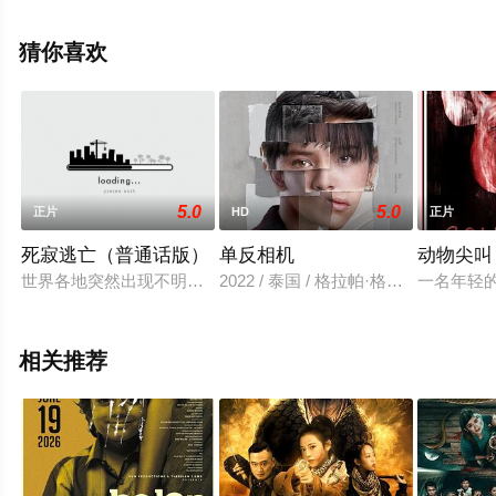
演员精彩演绎的美国电影，手机免费观看高清未删减完整
版电影大全就上星辰电影网，更多相关信息可移步至豆瓣
猜你喜欢
电影、电视猫或剧情网等平台了解。
5.0
5.0
正片
HD
正片
死寂逃亡（普通话版）
单反相机
动物尖叫
世界各地突然出现不明嗜血生物，它们靠声音狩猎，捕食人类，致
2022 / 泰国 / 格拉帕·格潘,切尔普
一名年轻
相关推荐