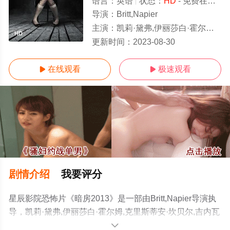
语言：
英语
状态：
HD
- 免费在线观看
导演：
Britt,Napier
主演：
凯莉·黛弗,伊丽莎白·霍尔姆,克里斯蒂安·坎贝尔,吉内瓦·卡尔,布丽特妮·欧德福特,Michael,Sirow,Natalie,Knepp
HD
更新时间：
2023-08-30
在线观看
极速观看


剧情介绍
我要评分
星辰影院恐怖片《暗房2013》是一部由Britt,Napier导演执
导，凯莉·黛弗,伊丽莎白·霍尔姆,克里斯蒂安·坎贝尔,吉内瓦
·卡尔,布丽特妮·欧德福特,Michael,Sirow,Natalie,Knepp等
