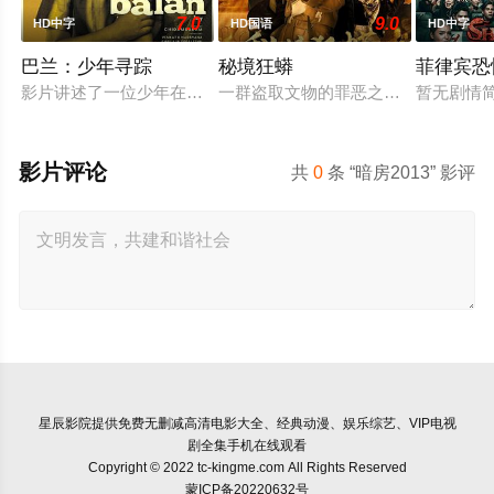
7.0
9.0
HD中字
HD国语
HD中字
巴兰：少年寻踪
秘境狂蟒
菲律宾恐
影片讲述了一位少年在动荡的童年中长大，母亲又突然失踪后，
一群盗取文物的罪恶之徒，在一次盗
暂无剧情
影片评论
共
0
条 “暗房2013” 影评
星辰影院
提供免费无删减高清电影大全、经典动漫、娱乐综艺、VIP电视
剧全集手机在线观看
Copyright © 2022 tc-kingme.com All Rights Reserved
蒙ICP备20220632号