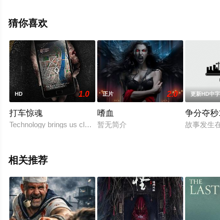
等演员精彩演绎的意大利电影，手机免费观看高清未删减
完整版电影大全就上星辰电影网，更多相关信息可移步至
猜你喜欢
豆瓣电影、电视猫或剧情网等平台了解。
1.0
2.0
HD
正片
更新HD中
打车惊魂
嗜血
争分夺秒1
Technology brings us closer. Or perhaps it brings strangers, a lit
暂无简介
故事发生在
相关推荐