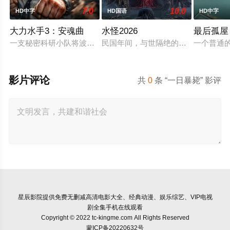
7.0
10.0
HD中字
HD国语
HD中字
大力水手3：安魂曲
水怪2026
最后孤屋
一支秘密科研小队将波派囚禁在地下军事基地，试图驯化并利用
民国年间，与世隔绝的怪水村被湖中
一个普通
影片评论
共
0
条 “一日暴毙” 影评
星辰影院
提供免费无删减高清电影大全、经典动漫、娱乐综艺、VIP电视
剧全集手机在线观看
Copyright © 2022 tc-kingme.com All Rights Reserved
蒙ICP备20220632号